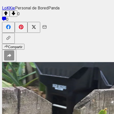
LoKKie
Personal de BoredPanda
0
0
Compartir