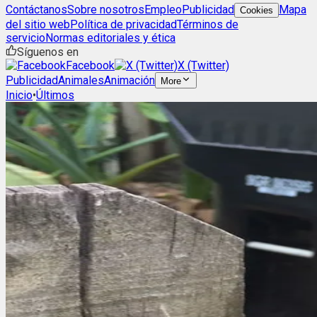
Contáctanos
Sobre nosotros
Empleo
Publicidad
Mapa
Cookies
del sitio web
Política de privacidad
Términos de
servicio
Normas editoriales y ética
Síguenos en
Facebook
X (Twitter)
Publicidad
Animales
Animación
More
Inicio
•
Últimos