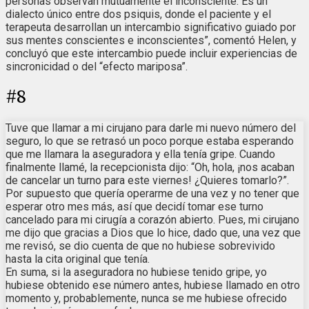
personas observan mutuamente el inconsciente. Es un
dialecto único entre dos psiquis, donde el paciente y el
terapeuta desarrollan un intercambio significativo guiado por
sus mentes conscientes e inconscientes”, comentó Helen, y
concluyó que este intercambio puede incluir experiencias de
sincronicidad o del “efecto mariposa”.
#
8
Tuve que llamar a mi cirujano para darle mi nuevo número del
seguro, lo que se retrasó un poco porque estaba esperando
que me llamara la aseguradora y ella tenía gripe. Cuando
finalmente llamé, la recepcionista dijo: “Oh, hola, ¡nos acaban
de cancelar un turno para este viernes! ¿Quieres tomarlo?”.
Por supuesto que quería operarme de una vez y no tener que
esperar otro mes más, así que decidí tomar ese turno
cancelado para mi cirugía a corazón abierto. Pues, mi cirujano
me dijo que gracias a Dios que lo hice, dado que, una vez que
me revisó, se dio cuenta de que no hubiese sobrevivido
hasta la cita original que tenía.
En suma, si la aseguradora no hubiese tenido gripe, yo
hubiese obtenido ese número antes, hubiese llamado en otro
momento y, probablemente, nunca se me hubiese ofrecido