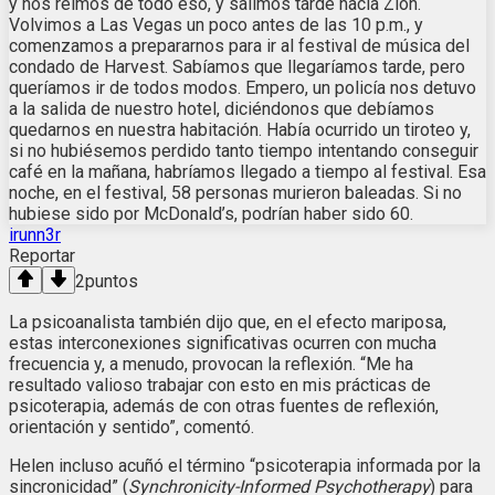
y nos reímos de todo eso, y salimos tarde hacia Zion.
Volvimos a Las Vegas un poco antes de las 10 p.m., y
comenzamos a prepararnos para ir al festival de música del
condado de Harvest. Sabíamos que llegaríamos tarde, pero
queríamos ir de todos modos. Empero, un policía nos detuvo
a la salida de nuestro hotel, diciéndonos que debíamos
quedarnos en nuestra habitación. Había ocurrido un tiroteo y,
si no hubiésemos perdido tanto tiempo intentando conseguir
café en la mañana, habríamos llegado a tiempo al festival. Esa
noche, en el festival, 58 personas murieron baleadas. Si no
hubiese sido por McDonald’s, podrían haber sido 60.
irunn3r
Reportar
2
puntos
La psicoanalista también dijo que, en el efecto mariposa,
estas interconexiones significativas ocurren con mucha
frecuencia y, a menudo, provocan la reflexión. “Me ha
resultado valioso trabajar con esto en mis prácticas de
psicoterapia, además de con otras fuentes de reflexión,
orientación y sentido”, comentó.
Helen incluso acuñó el término “psicoterapia informada por la
sincronicidad” (
Synchronicity-Informed Psychotherapy
) para