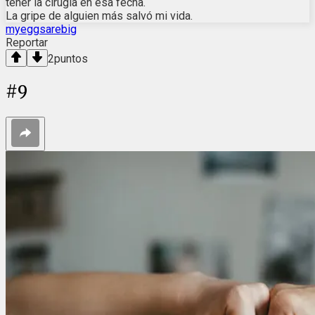
tener la cirugía en esa fecha.
La gripe de alguien más salvó mi vida.
myeggsarebig
Reportar
2
puntos
#
9