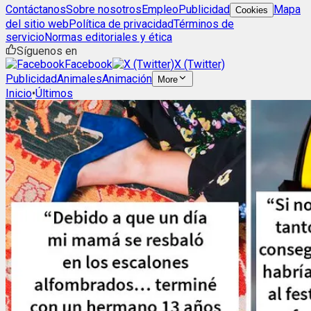
Contáctanos
Sobre nosotros
Empleo
Publicidad
Mapa
Cookies
del sitio web
Política de privacidad
Términos de
servicio
Normas editoriales y ética
Síguenos en
Facebook
X (Twitter)
Publicidad
Animales
Animación
More
Inicio
•
Últimos