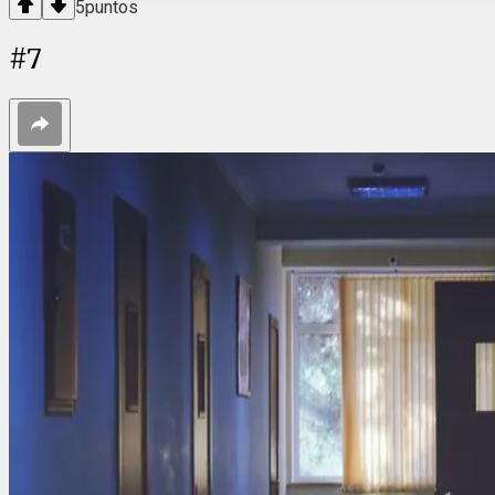
5
puntos
#
7