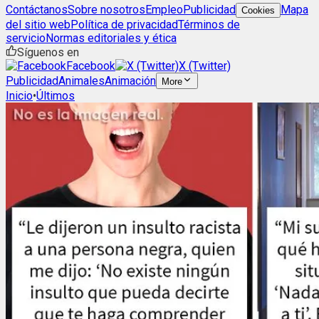
Contáctanos
Sobre nosotros
Empleo
Publicidad
Mapa
Cookies
del sitio web
Política de privacidad
Términos de
servicio
Normas editoriales y ética
Síguenos en
Facebook
X (Twitter)
Publicidad
Animales
Animación
More
Inicio
•
Últimos