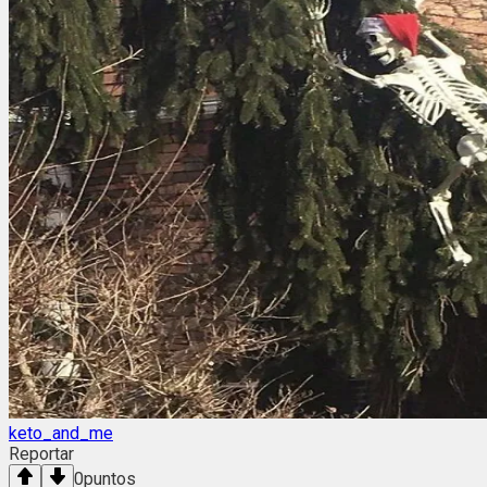
keto_and_me
Reportar
0
puntos