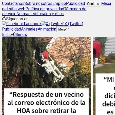
Contáctanos
Sobre nosotros
Empleo
Publicidad
Mapa
Cookies
del sitio web
Política de privacidad
Términos de
servicio
Normas editoriales y ética
Síguenos en
Facebook
X (Twitter)
Publicidad
Animales
Animación
More
Inicio
•
Últimos