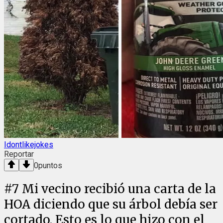
Idontlikejokes
Reportar
0
puntos
#
7
Mi vecino recibió una carta de la
HOA diciendo que su árbol debía ser
cortado. Esto es lo que hizo con el