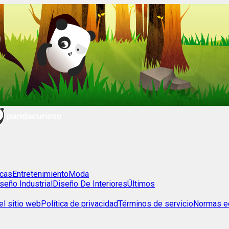
cas
Entretenimiento
Moda
seño Industrial
Diseño De Interiores
Últimos
l sitio web
Política de privacidad
Términos de servicio
Normas ed