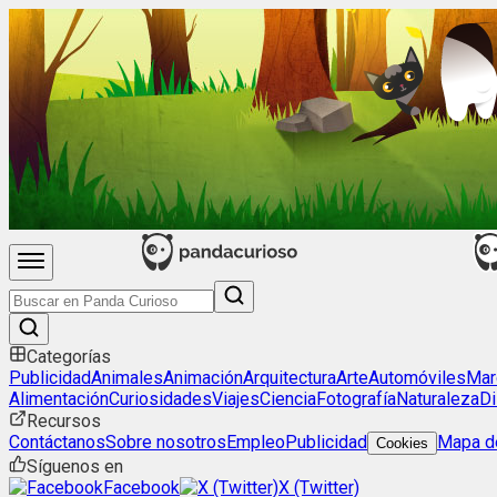
Categorías
Publicidad
Animales
Animación
Arquitectura
Arte
Automóviles
Mar
Alimentación
Curiosidades
Viajes
Ciencia
Fotografía
Naturaleza
Di
Recursos
Contáctanos
Sobre nosotros
Empleo
Publicidad
Mapa de
Cookies
Síguenos en
Facebook
X (Twitter)