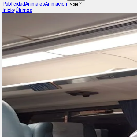
Publicidad
Animales
Animación
More
Inicio
•
Últimos