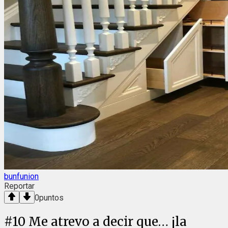
bunfunion
Reportar
0
puntos
#
10
Me atrevo a decir que… ¡la