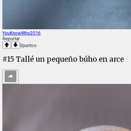
YouKnowWho2016
Reportar
0
puntos
#
15
Tallé un pequeño búho en arce