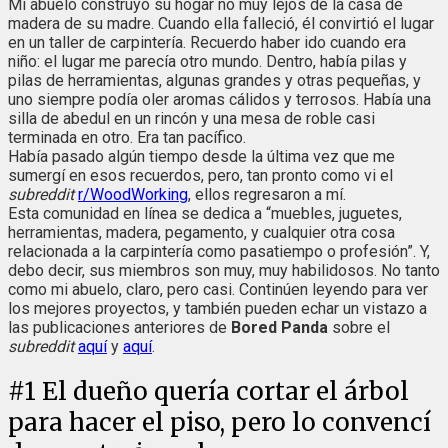
Mi abuelo construyó su hogar no muy lejos de la casa de
madera de su madre. Cuando ella falleció, él convirtió el lugar
en un taller de carpintería. Recuerdo haber ido cuando era
niño: el lugar me parecía otro mundo. Dentro, había pilas y
pilas de herramientas, algunas grandes y otras pequeñas, y
uno siempre podía oler aromas cálidos y terrosos. Había una
silla de abedul en un rincón y una mesa de roble casi
terminada en otro. Era tan pacífico.
Había pasado algún tiempo desde la última vez que me
sumergí en esos recuerdos, pero, tan pronto como vi el
subreddit
r/WoodWorking
, ellos regresaron a mí.
Esta comunidad en línea se dedica a “muebles, juguetes,
herramientas, madera, pegamento, y cualquier otra cosa
relacionada a la carpintería como pasatiempo o profesión”. Y,
debo decir, sus miembros son muy, muy habilidosos. No tanto
como mi abuelo, claro, pero casi. Continúen leyendo para ver
los mejores proyectos, y también pueden echar un vistazo a
las publicaciones anteriores de
Bored Panda
sobre el
subreddit
aquí
y
aquí
.
#
1
El dueño quería cortar el árbol
para hacer el piso, pero lo convencí