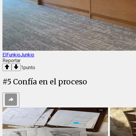
ElFunkioJunkio
Reportar
1
punto
#
5
Confía en el proceso