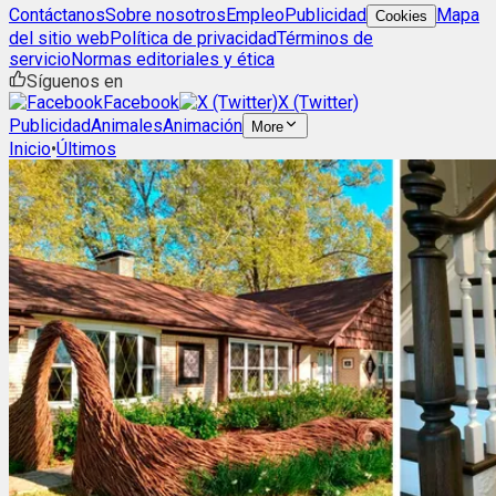
Contáctanos
Sobre nosotros
Empleo
Publicidad
Mapa
Cookies
del sitio web
Política de privacidad
Términos de
servicio
Normas editoriales y ética
Síguenos en
Facebook
X (Twitter)
Publicidad
Animales
Animación
More
Inicio
•
Últimos