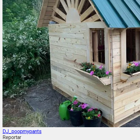
DJ_poopmypants
Reportar