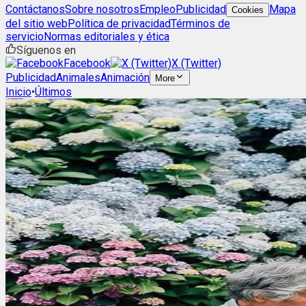
Contáctanos
Sobre nosotros
Empleo
Publicidad
Mapa
Cookies
del sitio web
Política de privacidad
Términos de
servicio
Normas editoriales y ética
Síguenos en
Facebook
X (Twitter)
Publicidad
Animales
Animación
More
Inicio
•
Últimos