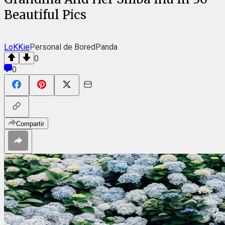
Beautiful Pics
LoKKie
Personal de BoredPanda
0
0
Compartir