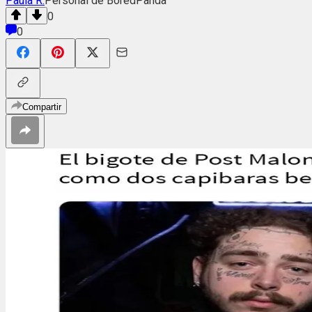
Paula R.
Personal de BoredPanda
0
0
Compartir