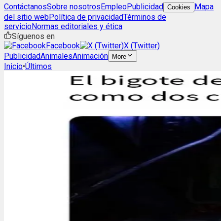
Contáctanos
Sobre nosotros
Empleo
Publicidad
Mapa
Cookies
del sitio web
Política de privacidad
Términos de
servicio
Normas editoriales y ética
Síguenos en
Facebook
X (Twitter)
Publicidad
Animales
Animación
More
Inicio
•
Últimos