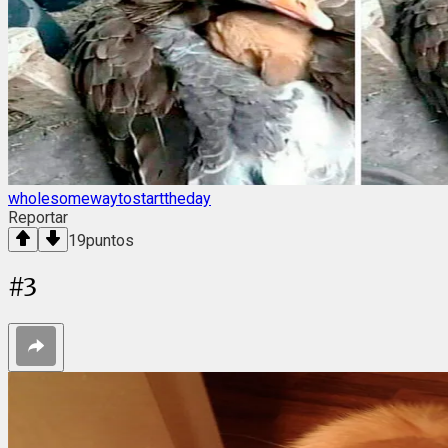
wholesomewaytostarttheday
Reportar
19
puntos
#
3