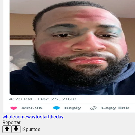
wholesomewaytostarttheday
Reportar
12
puntos