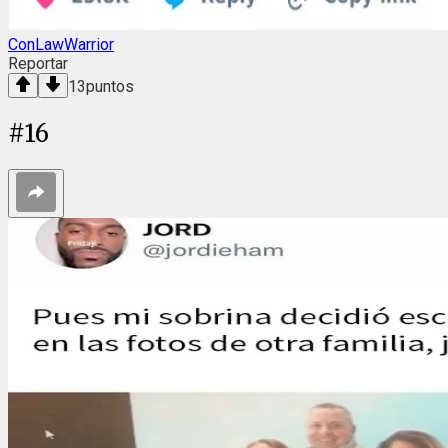
ConLawWarrior
Reportar
13
puntos
#
16