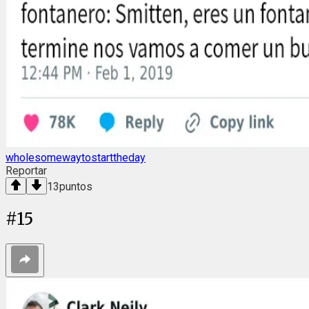
wholesomewaytostarttheday
Reportar
13
puntos
#
15