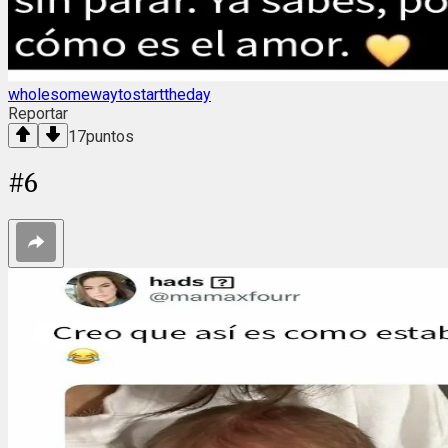
wholesomewaytostarttheday
Reportar
17
puntos
#
6