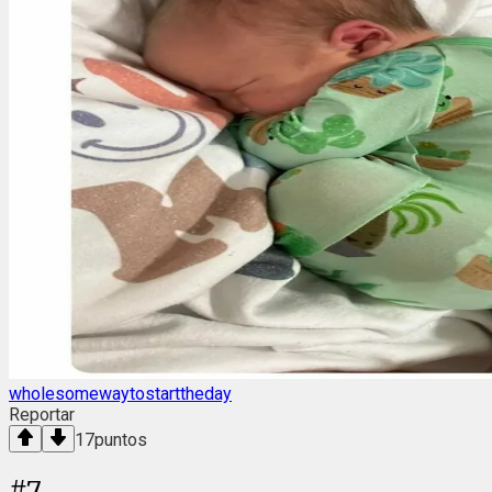
wholesomewaytostarttheday
Reportar
17
puntos
#
7