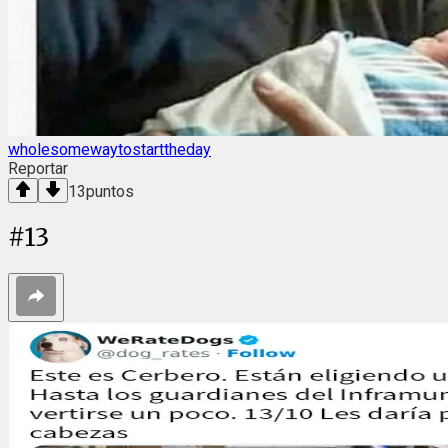
wholesomewaytostarttheday
Reportar
13
puntos
#
13