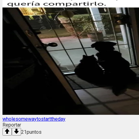
wholesomewaytostarttheday
Reportar
21
puntos