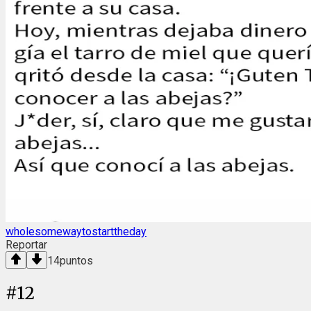
wholesomewaytostarttheday
Reportar
14
puntos
#
12