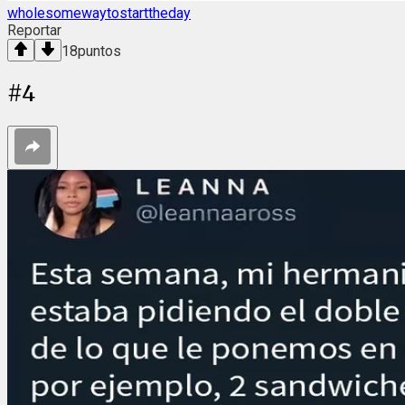
wholesomewaytostarttheday
Reportar
18
puntos
#
4