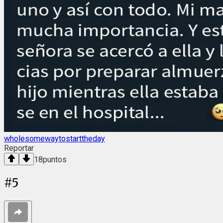
wholesomewaytostarttheday
Reportar
18
puntos
#
5