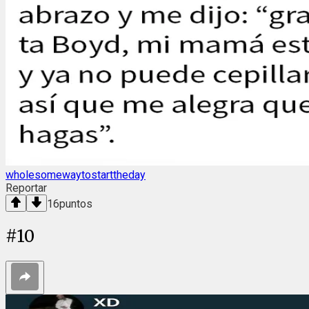
wholesomewaytostarttheday
Reportar
16
puntos
#
10