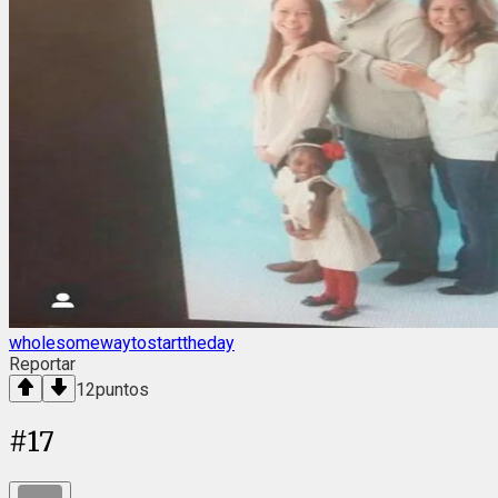
wholesomewaytostarttheday
Reportar
12
puntos
#
17