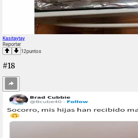
Kasitaytay
Reportar
12
puntos
#
18