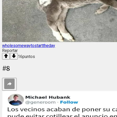
wholesomewaytostarttheday
Reportar
16
puntos
#
8