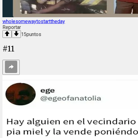
wholesomewaytostarttheday
Reportar
15
puntos
#
11