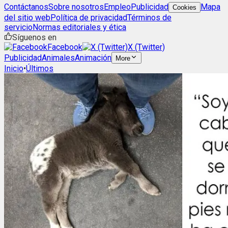
Contáctanos
Sobre nosotros
Empleo
Publicidad
Mapa
Cookies
del sitio web
Política de privacidad
Términos de
servicio
Normas editoriales y ética
Síguenos en
Facebook
X (Twitter)
Publicidad
Animales
Animación
More
Inicio
•
Últimos