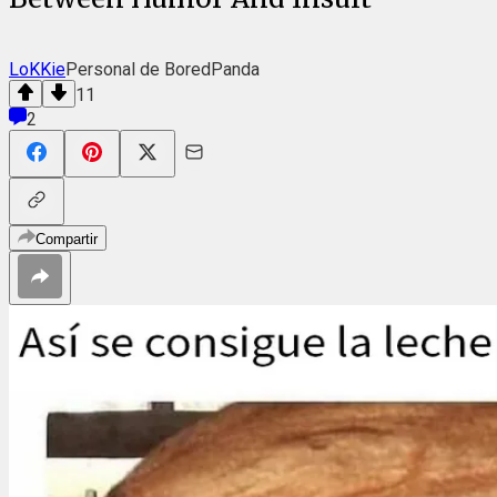
LoKKie
Personal de BoredPanda
11
2
Compartir