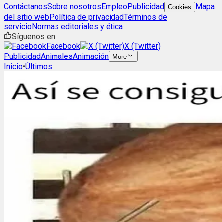
Contáctanos
Sobre nosotros
Empleo
Publicidad
Mapa
Cookies
del sitio web
Política de privacidad
Términos de
servicio
Normas editoriales y ética
Síguenos en
Facebook
X (Twitter)
Publicidad
Animales
Animación
More
Inicio
•
Últimos