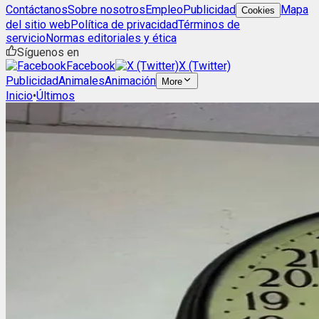
Contáctanos
Sobre nosotros
Empleo
Publicidad
Mapa
Cookies
del sitio web
Política de privacidad
Términos de
servicio
Normas editoriales y ética
Síguenos en
Facebook
X (Twitter)
Publicidad
Animales
Animación
More
Inicio
•
Últimos