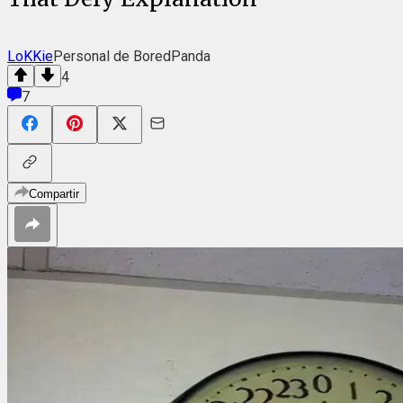
LoKKie
Personal de BoredPanda
4
7
Compartir