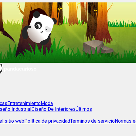
cas
Entretenimiento
Moda
seño Industrial
Diseño De Interiores
Últimos
l sitio web
Política de privacidad
Términos de servicio
Normas ed