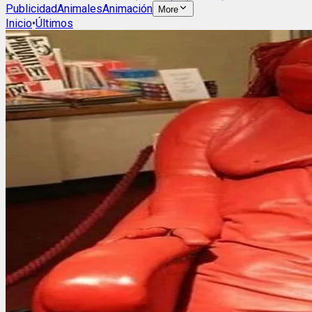
Publicidad
Animales
Animación
More
Inicio
•
Últimos