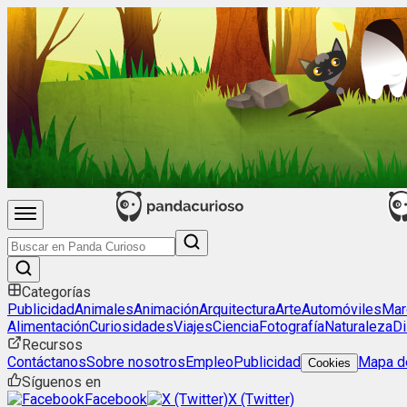
Categorías
Publicidad
Animales
Animación
Arquitectura
Arte
Automóviles
Mar
Alimentación
Curiosidades
Viajes
Ciencia
Fotografía
Naturaleza
Di
Recursos
Contáctanos
Sobre nosotros
Empleo
Publicidad
Mapa de
Cookies
Síguenos en
Facebook
X (Twitter)