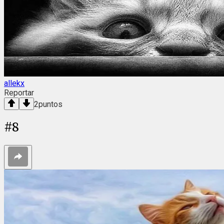
allekx
Reportar
2
puntos
#
8