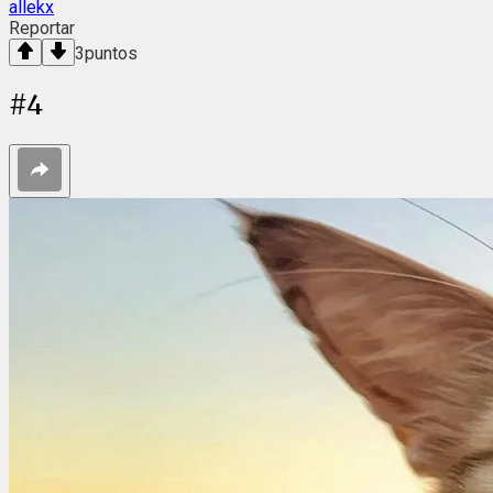
allekx
Reportar
3
puntos
#
4