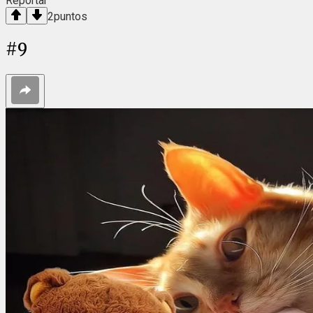
Reportar
2
puntos
#
9