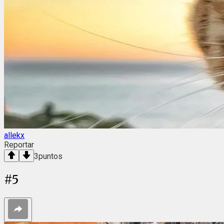
allekx
Reportar
3
puntos
#
5