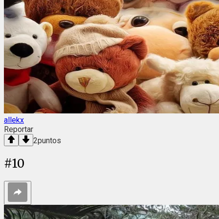
allekx
Reportar
2
puntos
#
10