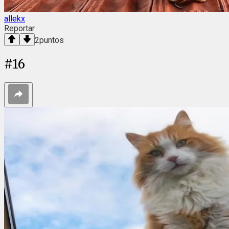
allekx
Reportar
2
puntos
#
16