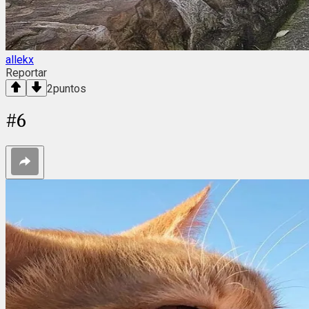
allekx
Reportar
2
puntos
#
6