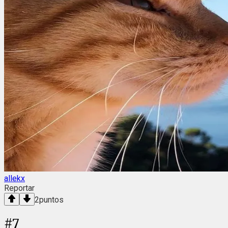
allekx
Reportar
2
puntos
#
7