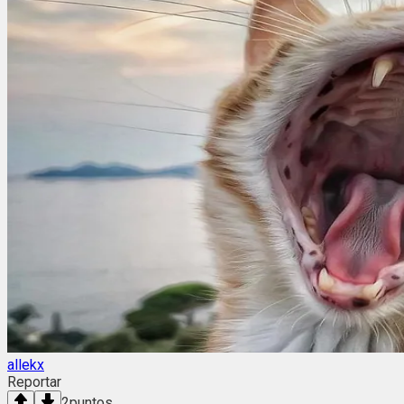
allekx
Reportar
2
puntos