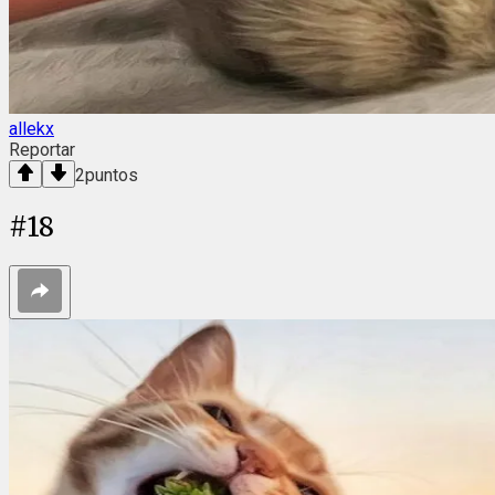
allekx
Reportar
2
puntos
#
18