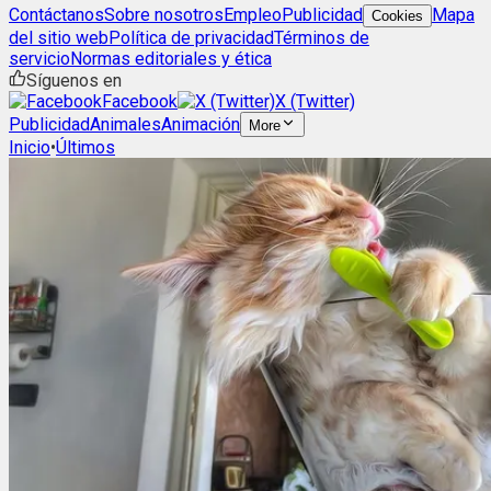
Contáctanos
Sobre nosotros
Empleo
Publicidad
Mapa
Cookies
del sitio web
Política de privacidad
Términos de
servicio
Normas editoriales y ética
Síguenos en
Facebook
X (Twitter)
Publicidad
Animales
Animación
More
Inicio
•
Últimos