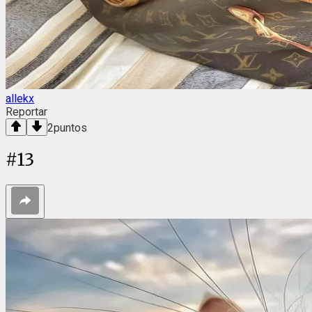
allekx
Reportar
2
puntos
#
13