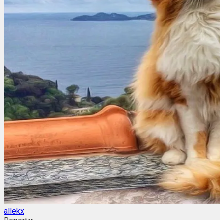
allekx