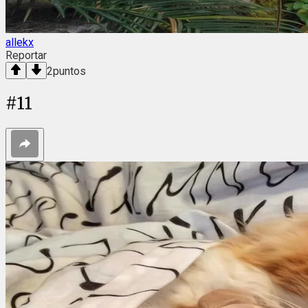
allekx
Reportar
2
puntos
#
11