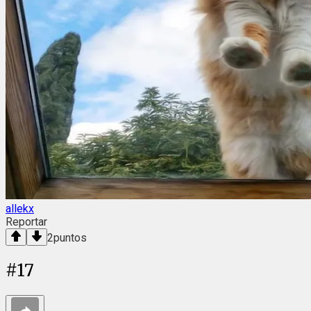
allekx
Reportar
2
puntos
#
17