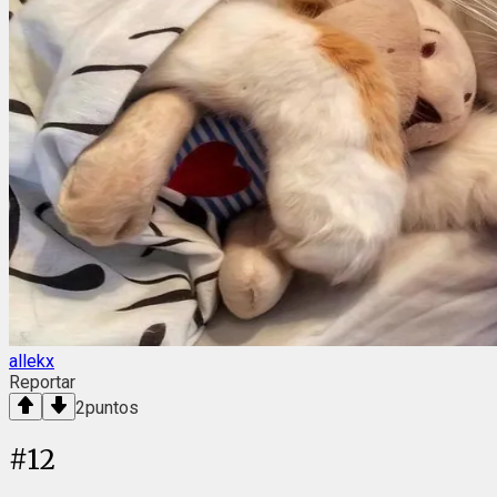
allekx
Reportar
2
puntos
#
12