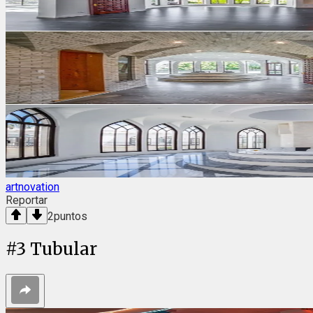
artnovation
Reportar
2
puntos
#
3
Tubular