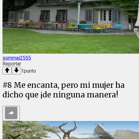
sommai2555
Reportar
1
punto
#
8
Me encanta, pero mi mujer ha
dicho que ¡de ninguna manera!