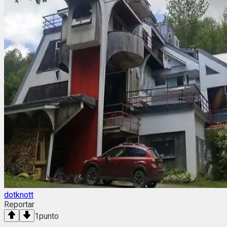
dotknott
Reportar
1
punto