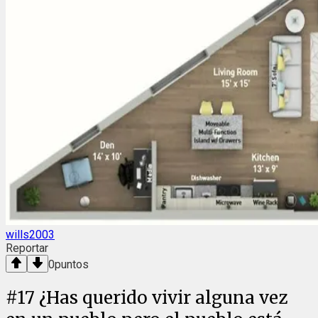
wills2003
Reportar
0
puntos
#
17
¿Has querido vivir alguna vez