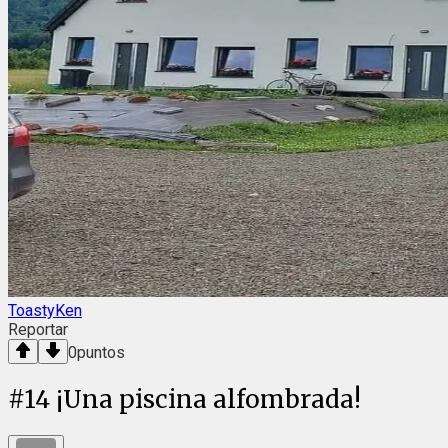
ToastyKen
Reportar
0
puntos
#
14
¡Una piscina alfombrada!