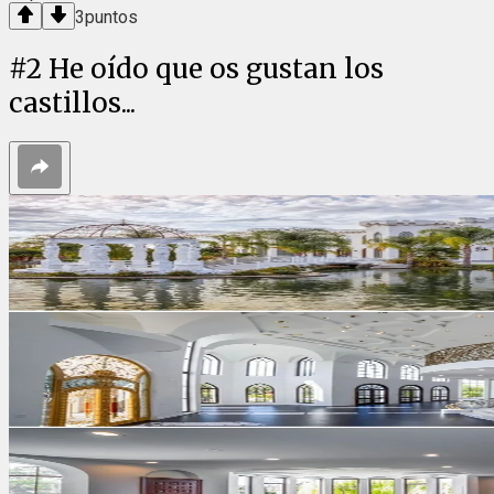
3
puntos
#
2
He oído que os gustan los
castillos...