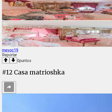
mevoc19
Reportar
0
puntos
#
12
Casa matrioshka