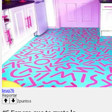
brug76
Reportar
2
puntos