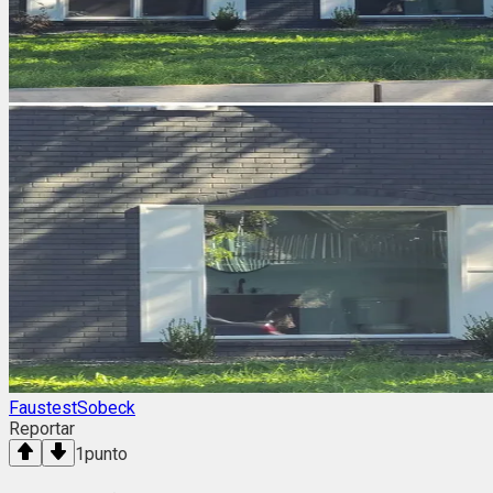
FaustestSobeck
Reportar
1
punto