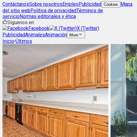
Contáctanos
Sobre nosotros
Empleo
Publicidad
Mapa
Cookies
del sitio web
Política de privacidad
Términos de
servicio
Normas editoriales y ética
Síguenos en
Facebook
X (Twitter)
Publicidad
Animales
Animación
More
Inicio
•
Últimos