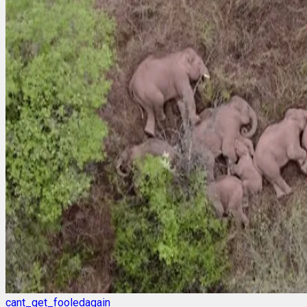
cant_get_fooledagain