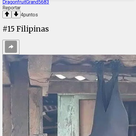
DragonfruitGrand5683
Reportar
4
puntos
#
15
Filipinas