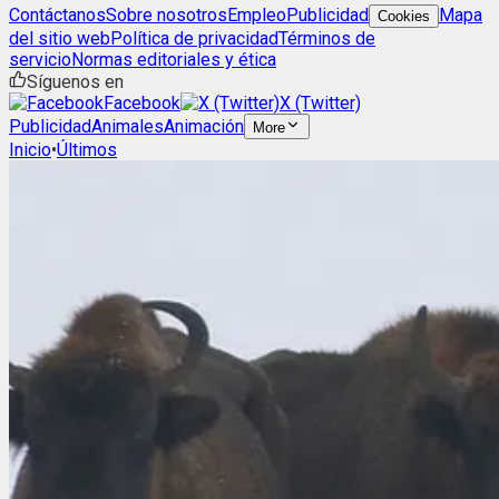
Contáctanos
Sobre nosotros
Empleo
Publicidad
Mapa
Cookies
del sitio web
Política de privacidad
Términos de
servicio
Normas editoriales y ética
Síguenos en
Facebook
X (Twitter)
Publicidad
Animales
Animación
More
Inicio
•
Últimos