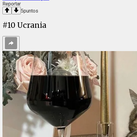
Reportar
5
puntos
#
10
Ucrania