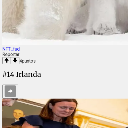
NFT_fud
Reportar
4
puntos
#
14
Irlanda