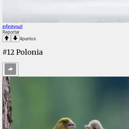
infinitynull
Reportar
4
puntos
#
12
Polonia