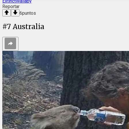
ExtinctWallaby
Reportar
6
puntos
#
7
Australia