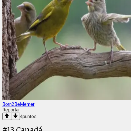
Born2BeMemer
Reportar
4
puntos
#
13
Canadá