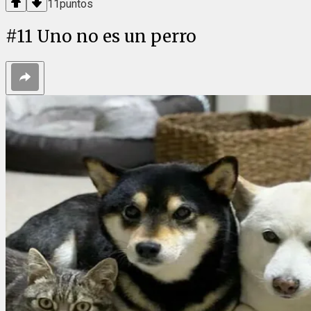
11
puntos
#
11
Uno no es un perro