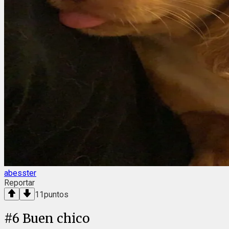
abesster
Reportar
11
puntos
#
6
Buen chico