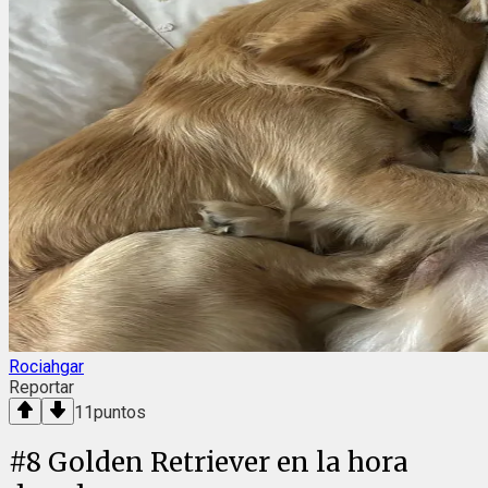
Rociahgar
Reportar
11
puntos
#
8
Golden Retriever en la hora