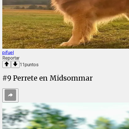
pifuel
Reportar
11
puntos
#
9
Perrete en Midsommar