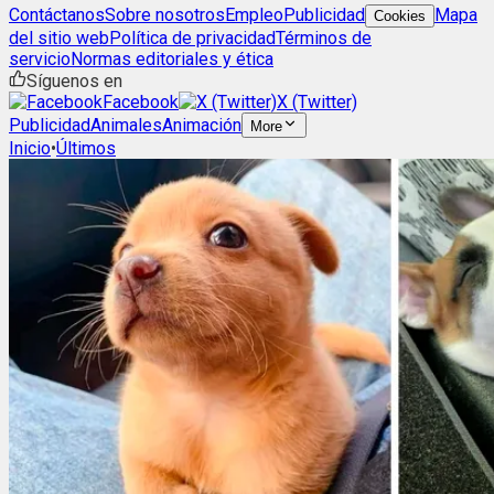
Contáctanos
Sobre nosotros
Empleo
Publicidad
Mapa
Cookies
del sitio web
Política de privacidad
Términos de
servicio
Normas editoriales y ética
Síguenos en
Facebook
X (Twitter)
Publicidad
Animales
Animación
More
Inicio
•
Últimos