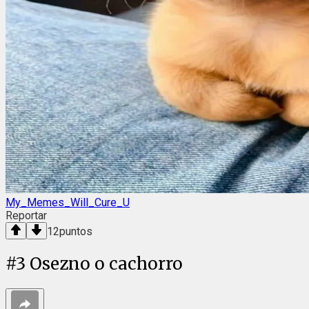
My_Memes_Will_Cure_U
Reportar
12
puntos
#
3
Osezno o cachorro