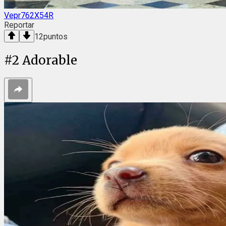
Vepr762X54R
Reportar
12
puntos
#
2
Adorable