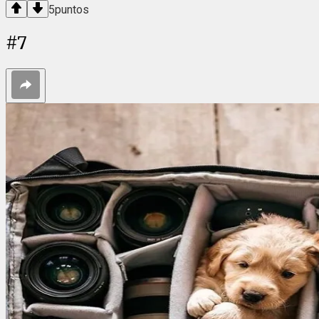
5
puntos
#
7