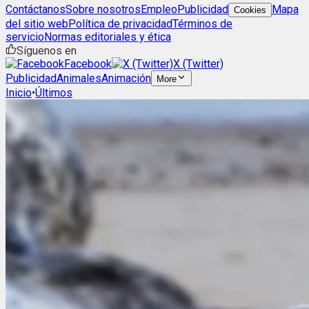
Contáctanos
Sobre nosotros
Empleo
Publicidad
Mapa
Cookies
del sitio web
Política de privacidad
Términos de
servicio
Normas editoriales y ética
Síguenos en
Facebook
X (Twitter)
Publicidad
Animales
Animación
More
Inicio
•
Últimos