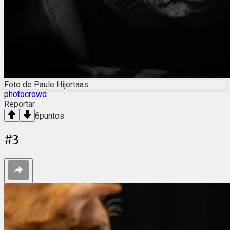
Foto de Paule Hijertaas
photocrowd
Reportar
6
puntos
#
3