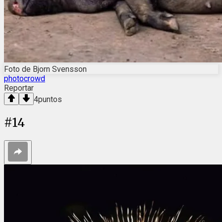
Foto de Bjorn Svensson
photocrowd
Reportar
4
puntos
#
14