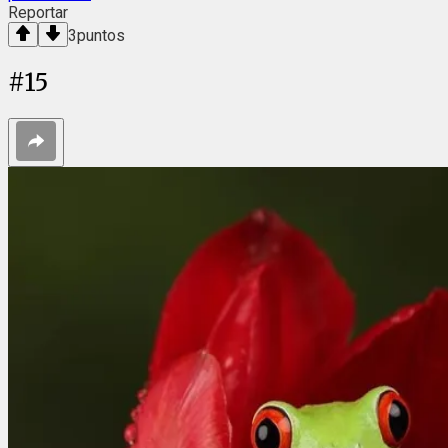
Reportar
3
puntos
#
15