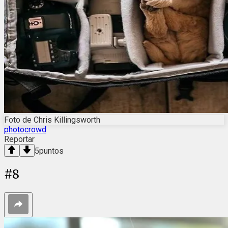
Foto de Chris Killingsworth
photocrowd
Reportar
5
puntos
#
8