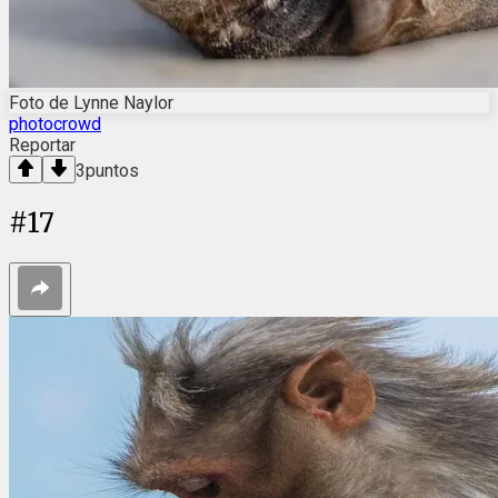
Foto de Lynne Naylor
photocrowd
Reportar
3
puntos
#
17