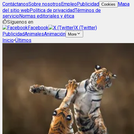
Contáctanos
Sobre nosotros
Empleo
Publicidad
Mapa
Cookies
del sitio web
Política de privacidad
Términos de
servicio
Normas editoriales y ética
Síguenos en
Facebook
X (Twitter)
Publicidad
Animales
Animación
More
Inicio
•
Últimos