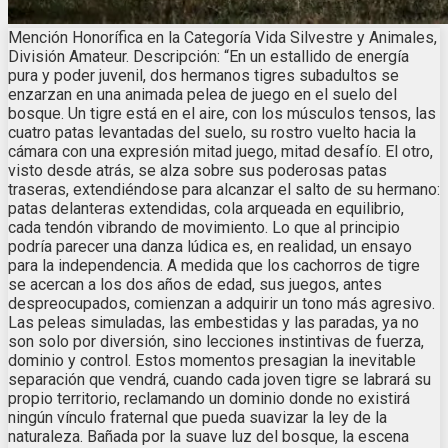
Mención Honorífica en la Categoría Vida Silvestre y Animales,
División Amateur. Descripción: “En un estallido de energía
pura y poder juvenil, dos hermanos tigres subadultos se
enzarzan en una animada pelea de juego en el suelo del
bosque. Un tigre está en el aire, con los músculos tensos, las
cuatro patas levantadas del suelo, su rostro vuelto hacia la
cámara con una expresión mitad juego, mitad desafío. El otro,
visto desde atrás, se alza sobre sus poderosas patas
traseras, extendiéndose para alcanzar el salto de su hermano:
patas delanteras extendidas, cola arqueada en equilibrio,
cada tendón vibrando de movimiento. Lo que al principio
podría parecer una danza lúdica es, en realidad, un ensayo
para la independencia. A medida que los cachorros de tigre
se acercan a los dos años de edad, sus juegos, antes
despreocupados, comienzan a adquirir un tono más agresivo.
Las peleas simuladas, las embestidas y las paradas, ya no
son solo por diversión, sino lecciones instintivas de fuerza,
dominio y control. Estos momentos presagian la inevitable
separación que vendrá, cuando cada joven tigre se labrará su
propio territorio, reclamando un dominio donde no existirá
ningún vínculo fraternal que pueda suavizar la ley de la
naturaleza. Bañada por la suave luz del bosque, la escena