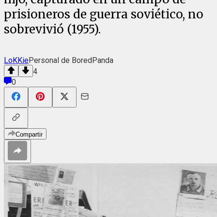
prisioneros de guerra soviético, no
sobrevivió (1955).
LoKKie
Personal de BoredPanda
4
0
Compartir