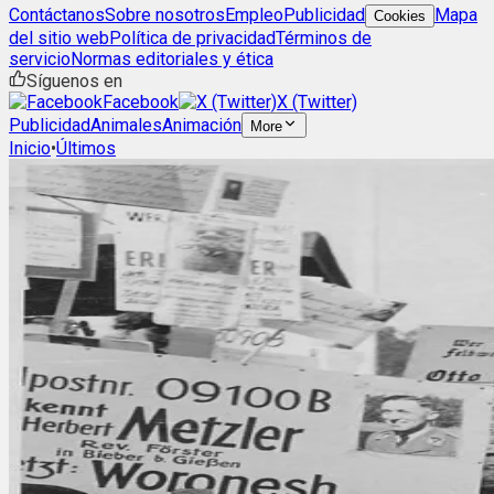
Contáctanos
Sobre nosotros
Empleo
Publicidad
Mapa
Cookies
del sitio web
Política de privacidad
Términos de
servicio
Normas editoriales y ética
Síguenos en
Facebook
X (Twitter)
Publicidad
Animales
Animación
More
Inicio
•
Últimos