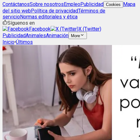
Contáctanos
Sobre nosotros
Empleo
Publicidad
Mapa
Cookies
del sitio web
Política de privacidad
Términos de
servicio
Normas editoriales y ética
Síguenos en
Facebook
X (Twitter)
Publicidad
Animales
Animación
More
Inicio
•
Últimos