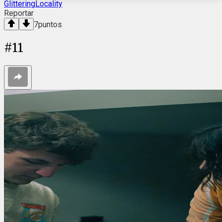
GlitteringLocality
Reportar
7
puntos
#
11