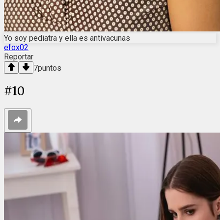
Yo soy pediatra y ella es antivacunas
efox02
Reportar
7
puntos
#
10