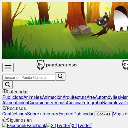
Categorías
Publicidad
Animales
Animación
Arquitectura
Arte
Automóviles
Mar
Alimentación
Curiosidades
Viajes
Ciencia
Fotografía
Naturaleza
Di
Recursos
Contáctanos
Sobre nosotros
Empleo
Publicidad
Mapa de
Cookies
Síguenos en
Facebook
X (Twitter)