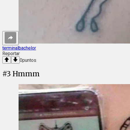
terminalbachelor
Reportar
0
puntos
#
3
Hmmm