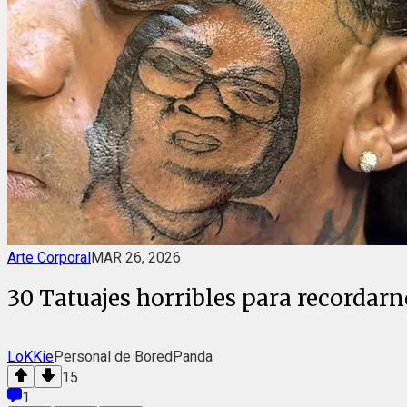
Arte Corporal
MAR 26, 2026
30 Tatuajes horribles para recordarno
LoKKie
Personal de BoredPanda
15
1