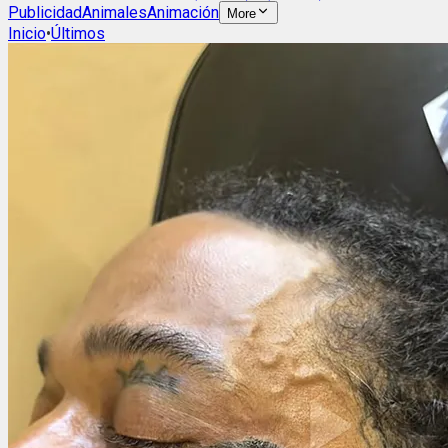
Publicidad
Animales
Animación
More
Inicio
•
Últimos