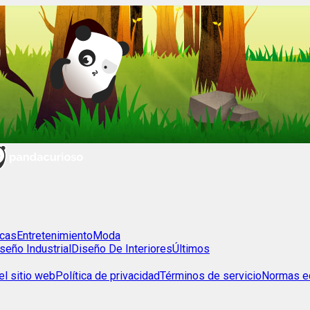
cas
Entretenimiento
Moda
seño Industrial
Diseño De Interiores
Últimos
l sitio web
Política de privacidad
Términos de servicio
Normas ed