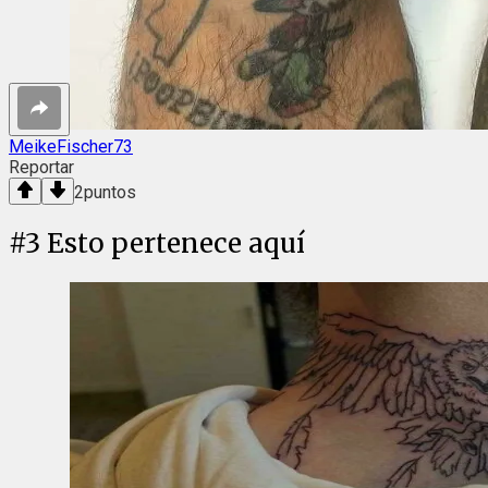
MeikeFischer73
Reportar
2
puntos
#
3
Esto pertenece aquí