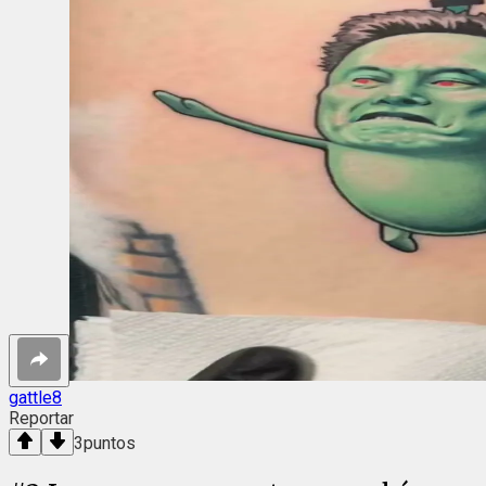
gattle8
Reportar
3
puntos