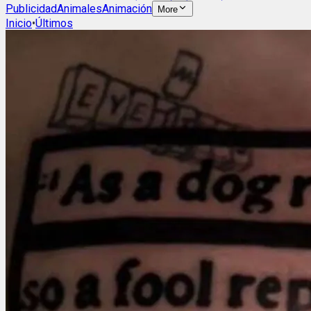
Publicidad
Animales
Animación
More
Inicio
•
Últimos