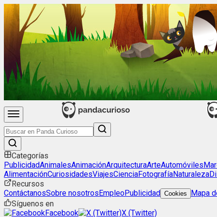
Categorías
Publicidad
Animales
Animación
Arquitectura
Arte
Automóviles
Mar
Alimentación
Curiosidades
Viajes
Ciencia
Fotografía
Naturaleza
Di
Recursos
Contáctanos
Sobre nosotros
Empleo
Publicidad
Mapa de
Cookies
Síguenos en
Facebook
X (Twitter)