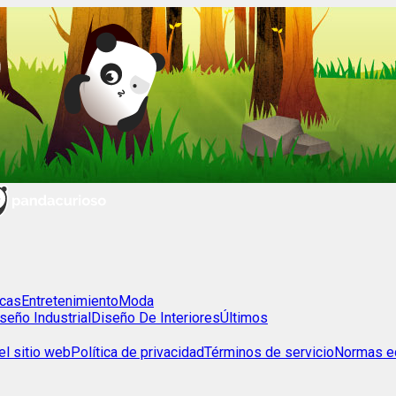
cas
Entretenimiento
Moda
seño Industrial
Diseño De Interiores
Últimos
l sitio web
Política de privacidad
Términos de servicio
Normas ed