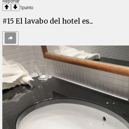
Reportar
1
punto
#
15
El lavabo del hotel es...