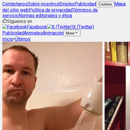
Contáctanos
Sobre nosotros
Empleo
Publicidad
Mapa
Cookies
del sitio web
Política de privacidad
Términos de
servicio
Normas editoriales y ética
Síguenos en
Facebook
X (Twitter)
Publicidad
Animales
Animación
More
Inicio
•
Últimos