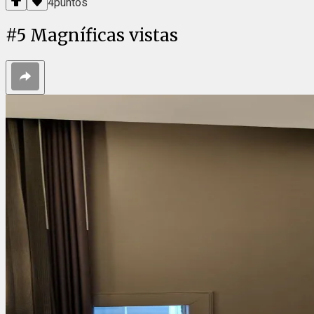
4
puntos
#
5
Magníficas vistas