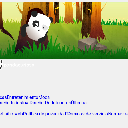
cas
Entretenimiento
Moda
seño Industrial
Diseño De Interiores
Últimos
l sitio web
Política de privacidad
Términos de servicio
Normas ed