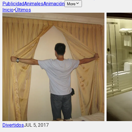
Publicidad
Animales
Animación
More
Inicio
•
Últimos
Divertidos
JUL 5, 2017