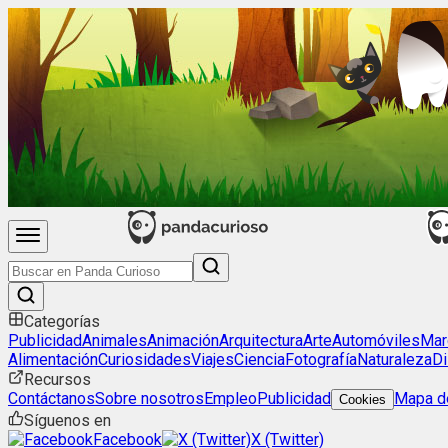
Categorías
Publicidad
Animales
Animación
Arquitectura
Arte
Automóviles
Mar
Alimentación
Curiosidades
Viajes
Ciencia
Fotografía
Naturaleza
Di
Recursos
Contáctanos
Sobre nosotros
Empleo
Publicidad
Mapa de
Cookies
Síguenos en
Facebook
X (Twitter)