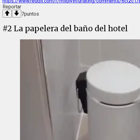
https://www.reddit.com/r/mildlyinfuriating/comments/6ctzc1
Reportar
7
puntos
#
2
La papelera del baño del hotel