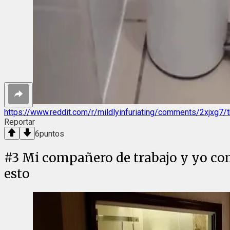
https://www.reddit.com/r/mildlyinfuriating/comments/2xjxg7
Reportar
6
puntos
#
3
Mi compañero de trabajo y yo com
esto