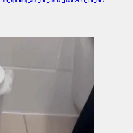
/both_spelling_and_the_actual_password_for_the/