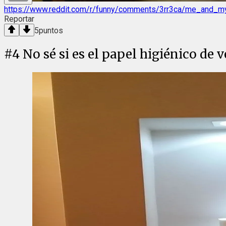
https://www.reddit.com/r/funny/comments/3rr3ca/me_and_m
Reportar
5
puntos
#
4
No sé si es el papel higiénico de 