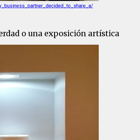
y_business_partner_decided_to_share_a/
verdad o una exposición artística