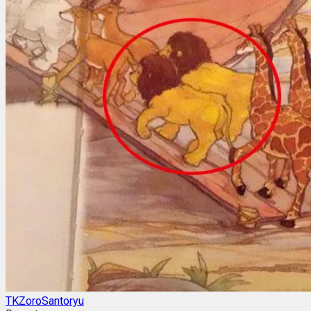
TKZoroSantoryu