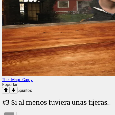
The_Magi_Carpy
Reportar
5
puntos
#
3
Si al menos tuviera unas tijeras...