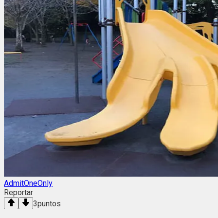
AdmitOneOnly
Reportar
3
puntos