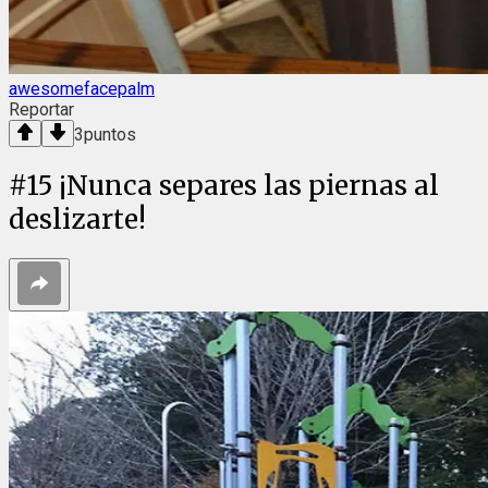
awesomefacepalm
Reportar
3
puntos
#
15
¡Nunca separes las piernas al
deslizarte!