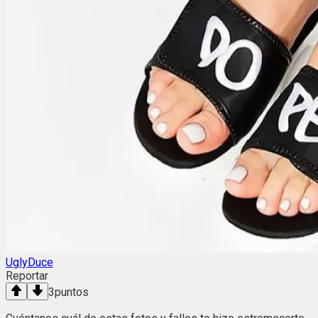
UglyDuce
Reportar
3
puntos