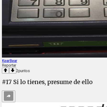
KearBear
Reportar
2
puntos
#
17
Si lo tienes, presume de ello