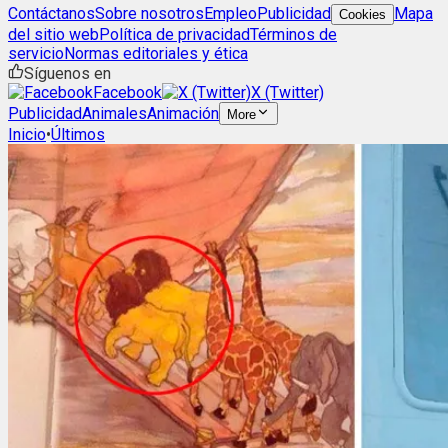
Contáctanos
Sobre nosotros
Empleo
Publicidad
Mapa
Cookies
del sitio web
Política de privacidad
Términos de
servicio
Normas editoriales y ética
Síguenos en
Facebook
X (Twitter)
Publicidad
Animales
Animación
More
Inicio
•
Últimos