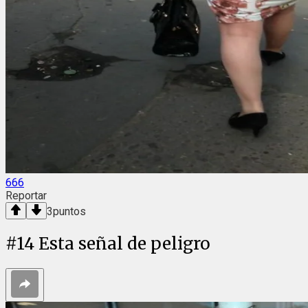
666
Reportar
3
puntos
#
14
Esta señal de peligro