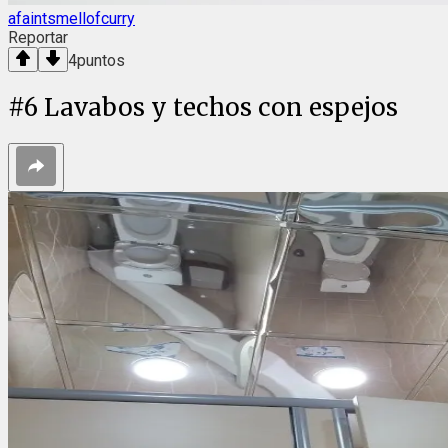
afaintsmellofcurry
Reportar
4
puntos
#
6
Lavabos y techos con espejos