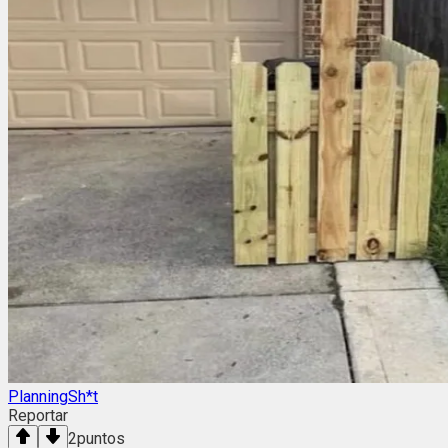
PlanningSh*t
Reportar
2
puntos