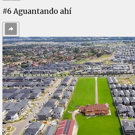
#
6
Aguantando ahí