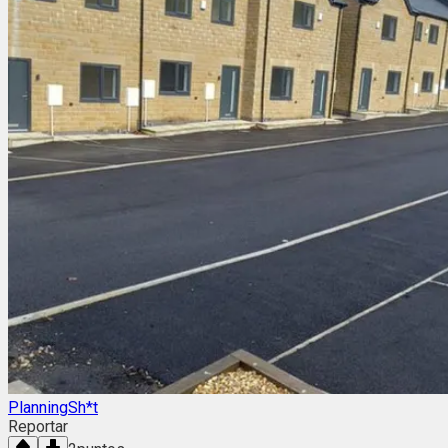
PlanningSh*t
Reportar