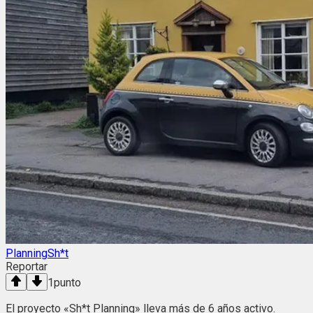
PlanningSh*t
Reportar
1
punto
El proyecto «Sh*t Planning» lleva más de 6 años activo.