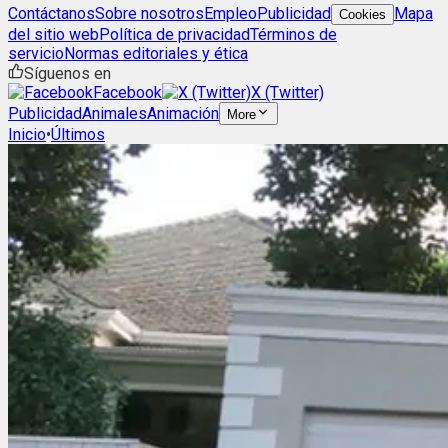
Contáctanos
Sobre nosotros
Empleo
Publicidad
Mapa
Cookies
del sitio web
Política de privacidad
Términos de
servicio
Normas editoriales y ética
Síguenos en
Facebook
X (Twitter)
Publicidad
Animales
Animación
More
Inicio
•
Últimos