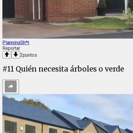
PlanningSh*t
Reportar
2
puntos
#
11
Quién necesita árboles o verde