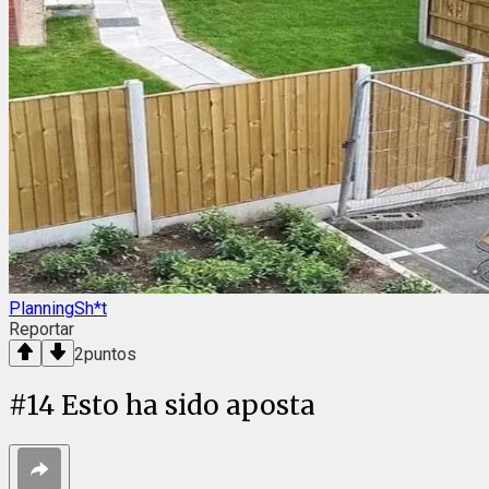
PlanningSh*t
Reportar
2
puntos
#
14
Esto ha sido aposta