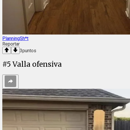
PlanningSh*t
Reportar
3
puntos
#
5
Valla ofensiva