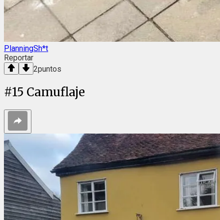
PlanningSh*t
Reportar
2
puntos
#
15
Camuflaje