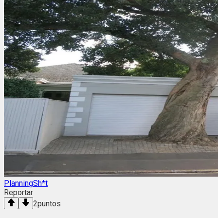
PlanningSh*t
Reportar
2
puntos