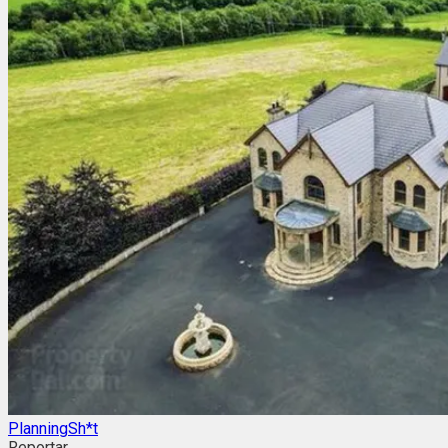
PlanningSh*t
Reportar