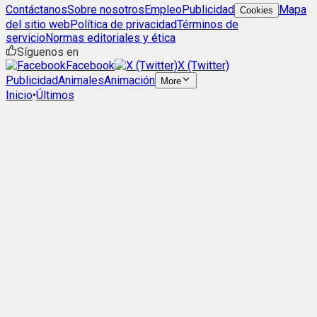
Contáctanos
Sobre nosotros
Empleo
Publicidad
Mapa
Cookies
del sitio web
Política de privacidad
Términos de
servicio
Normas editoriales y ética
Síguenos en
Facebook
X (Twitter)
Publicidad
Animales
Animación
More
Inicio
•
Últimos