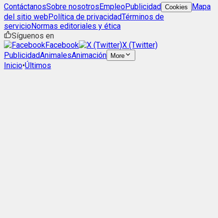
Contáctanos
Sobre nosotros
Empleo
Publicidad
Mapa
Cookies
del sitio web
Política de privacidad
Términos de
servicio
Normas editoriales y ética
Síguenos en
Facebook
X (Twitter)
Publicidad
Animales
Animación
More
Inicio
•
Últimos