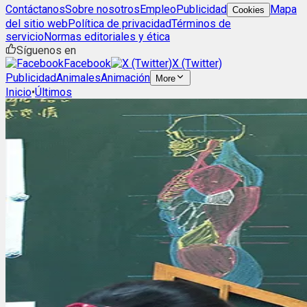
Contáctanos
Sobre nosotros
Empleo
Publicidad
Mapa
Cookies
del sitio web
Política de privacidad
Términos de
servicio
Normas editoriales y ética
Síguenos en
Facebook
X (Twitter)
Publicidad
Animales
Animación
More
Inicio
•
Últimos