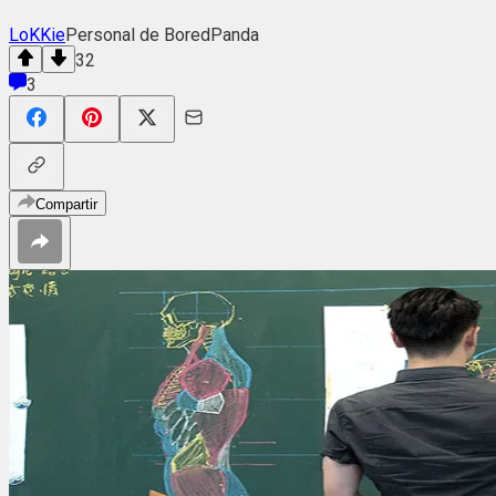
LoKKie
Personal de BoredPanda
32
3
Compartir