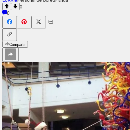
LoKKie
Personal de BoredPanda
0
0
Compartir