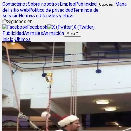
Contáctanos
Sobre nosotros
Empleo
Publicidad
Mapa
Cookies
del sitio web
Política de privacidad
Términos de
servicio
Normas editoriales y ética
Síguenos en
Facebook
X (Twitter)
Publicidad
Animales
Animación
More
Inicio
•
Últimos