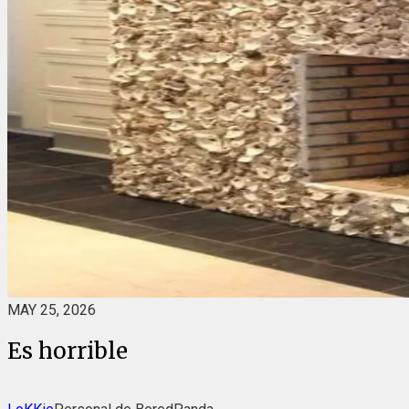
MAY 25, 2026
Es horrible