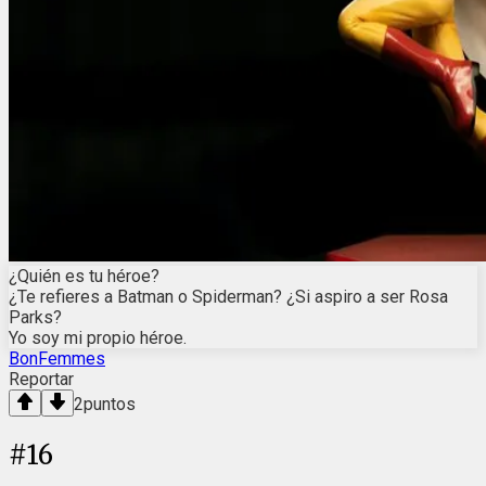
¿Quién es tu héroe?
¿Te refieres a Batman o Spiderman? ¿Si aspiro a ser Rosa
Parks?
Yo soy mi propio héroe.
BonFemmes
Reportar
2
puntos
#
16