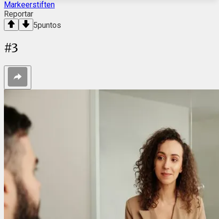
Markeerstiften
Reportar
5
puntos
#
3