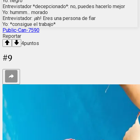
Yo: negro
Entrevistador *decepcionado*: no, puedes hacerlo mejor
Yo: hummm... morado
Entrevistador: ¡ah! Eres una persona de fiar
Yo: *consigue el trabajo*
Public-Can-7590
Reportar
4
puntos
#
9