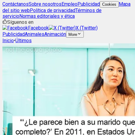
Contáctanos
Sobre nosotros
Empleo
Publicidad
Mapa
Cookies
del sitio web
Política de privacidad
Términos de
servicio
Normas editoriales y ética
Síguenos en
Facebook
X (Twitter)
Publicidad
Animales
Animación
More
Inicio
•
Últimos