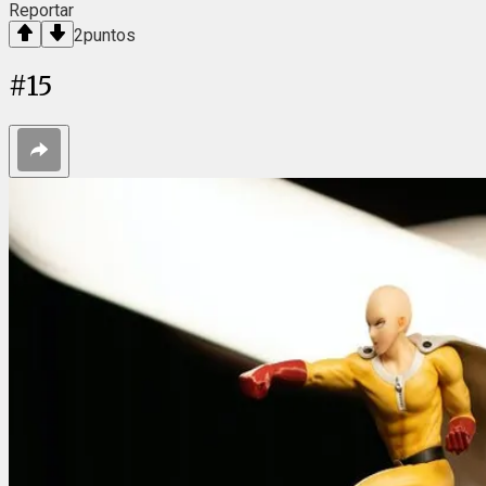
Reportar
2
puntos
#
15