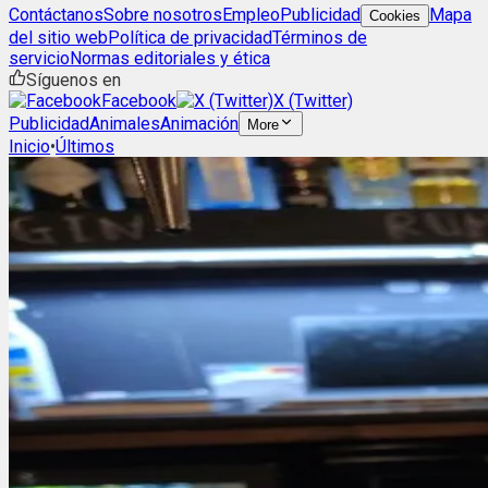
Contáctanos
Sobre nosotros
Empleo
Publicidad
Mapa
Cookies
del sitio web
Política de privacidad
Términos de
servicio
Normas editoriales y ética
Síguenos en
Facebook
X (Twitter)
Publicidad
Animales
Animación
More
Inicio
•
Últimos