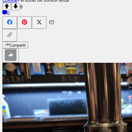
LoKKie
Personal de BoredPanda
8
0
Compartir