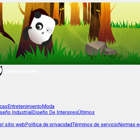
cas
Entretenimiento
Moda
seño Industrial
Diseño De Interiores
Últimos
l sitio web
Política de privacidad
Términos de servicio
Normas ed