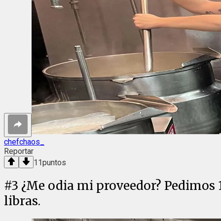
chefchaos_
Reportar
11
puntos
#
3
¿Me odia mi proveedor? Pedimos 150
libras.