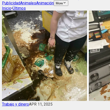
Publicidad
Animales
Animación
More
Inicio
•
Últimos
Trabajo y dinero
APR 11, 2025