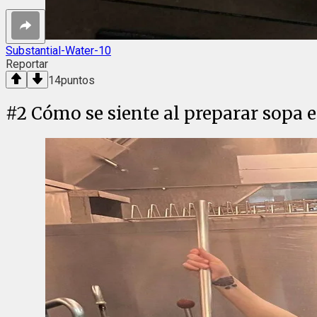
Substantial-Water-10
Reportar
14
puntos
#
2
Cómo se siente al preparar sopa e