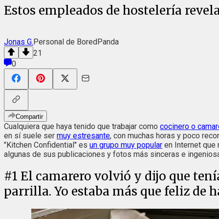
Estos empleados de hostelería revela
Jonas G.
Personal de BoredPanda
21
0
Compartir
Cualquiera que haya tenido que trabajar como
cocinero o camar
en sí suele ser
muy estresante
, con muchas horas y poco recon
"Kitchen Confidential" es
un grupo muy popular
en Internet que 
algunas de sus publicaciones y fotos más sinceras e ingeniosas
#
1
El camarero volvió y dijo que tení
parrilla. Yo estaba más que feliz de 