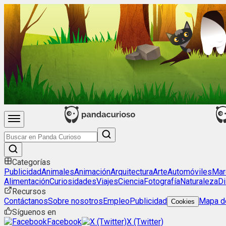
Categorías
Publicidad
Animales
Animación
Arquitectura
Arte
Automóviles
Mar
Alimentación
Curiosidades
Viajes
Ciencia
Fotografía
Naturaleza
Di
Recursos
Contáctanos
Sobre nosotros
Empleo
Publicidad
Mapa de
Cookies
Síguenos en
Facebook
X (Twitter)