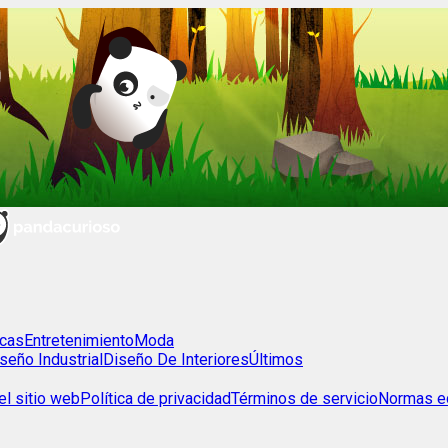
cas
Entretenimiento
Moda
seño Industrial
Diseño De Interiores
Últimos
l sitio web
Política de privacidad
Términos de servicio
Normas ed