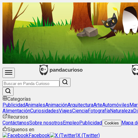
Categorías
Publicidad
Animales
Animación
Arquitectura
Arte
Automóviles
Mar
Alimentación
Curiosidades
Viajes
Ciencia
Fotografía
Naturaleza
Di
Recursos
Contáctanos
Sobre nosotros
Empleo
Publicidad
Mapa de
Cookies
Síguenos en
Facebook
X (Twitter)