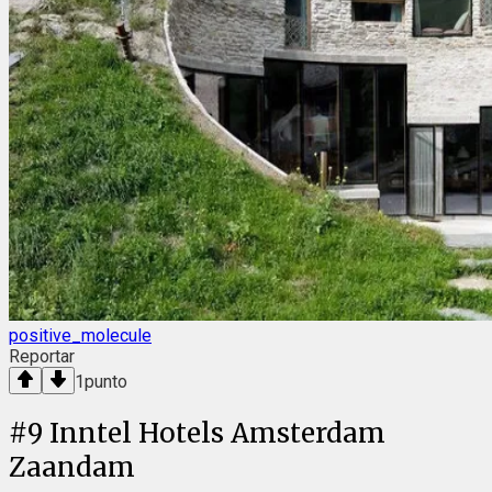
positive_molecule
Reportar
1
punto
#
9
Inntel Hotels Amsterdam
Zaandam