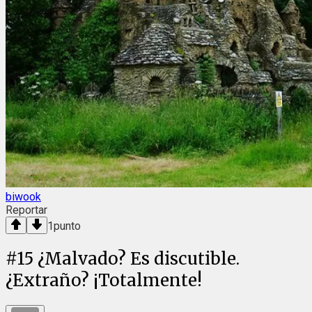
biwook
Reportar
1
punto
#
15
¿Malvado? Es discutible.
¿Extraño? ¡Totalmente!