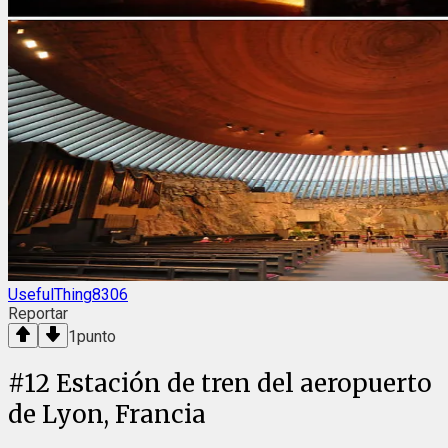
UsefulThing8306
Reportar
1
punto
#
12
Estación de tren del aeropuerto
de Lyon, Francia