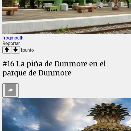
froqmouth
Reportar
1
punto
#
16
La piña de Dunmore en el
parque de Dunmore