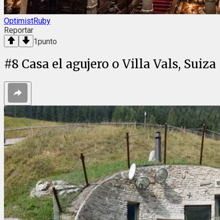
OptimistRuby
Reportar
1
punto
#
8
Casa el agujero o Villa Vals, Suiza