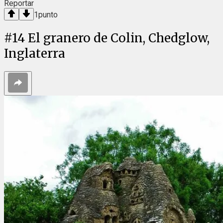
Reportar
1
punto
#
14
El granero de Colin, Chedglow,
Inglaterra