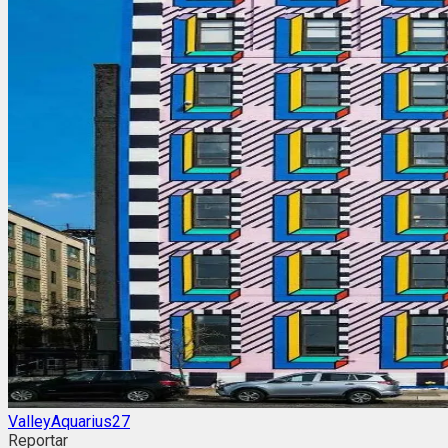
ValleyAquarius27
Reportar