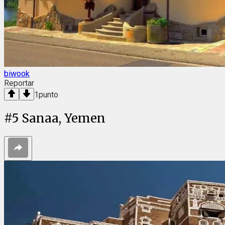
biwook
Reportar
1
punto
#
5
Sanaa, Yemen