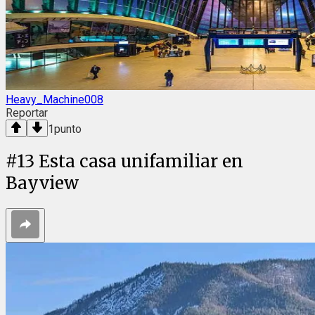
Heavy_Machine008
Reportar
1
punto
#
13
Esta casa unifamiliar en
Bayview