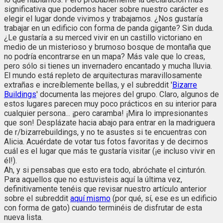
significativa que podemos hacer sobre nuestro carácter es
elegir el lugar donde vivimos y trabajamos. ¿Nos gustaría
trabajar en un edificio con forma de panda gigante? Sin duda.
¿Le gustaría a su merced vivir en un castillo victoriano en
medio de un misterioso y brumoso bosque de montaña que
no podría encontrarse en un mapa? Más vale que lo creas,
pero sólo si tienes un invernadero encantado y mucha lluvia.
El mundo está repleto de arquitecturas maravillosamente
extrañas e increíblemente bellas, y el subreddit '
Bizarre
Buildings
' documenta las mejores del grupo. Claro, algunos de
estos lugares parecen muy poco prácticos en su interior para
cualquier persona... ¡pero caramba! ¡Mira lo impresionantes
que son! Desplázate hacia abajo para entrar en la madriguera
de r/bizarrebuildings, y no te asustes si te encuentras con
Alicia. Acuérdate de votar tus fotos favoritas y de decirnos
cuál es el lugar que más te gustaría visitar (¡e incluso vivir en
él!).
Ah, y si pensabas que esto era todo, abróchate el cinturón.
Para aquellos que no estuvisteis aquí la última vez,
definitivamente tenéis que revisar nuestro artículo anterior
sobre el subreddit
aquí mismo
(por qué, sí, ese es un edificio
con forma de gato) cuando terminéis de disfrutar de esta
nueva lista.