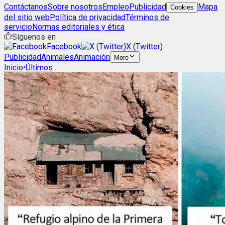
Contáctanos
Sobre nosotros
Empleo
Publicidad
Mapa
Cookies
del sitio web
Política de privacidad
Términos de
servicio
Normas editoriales y ética
Síguenos en
Facebook
X (Twitter)
Publicidad
Animales
Animación
More
Inicio
•
Últimos