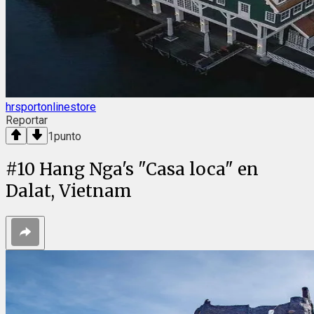
hrsportonlinestore
Reportar
1
punto
#
10
Hang Nga's "Casa loca" en
Dalat, Vietnam