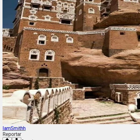
IamSmithh
Reportar