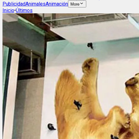
Publicidad
Animales
Animación
More
Inicio
•
Últimos