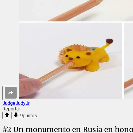
JudgeJudyJr
Reportar
9
puntos
#
2
Un monumento en Rusia en honor a