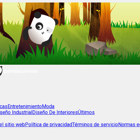
cas
Entretenimiento
Moda
seño Industrial
Diseño De Interiores
Últimos
l sitio web
Política de privacidad
Términos de servicio
Normas ed