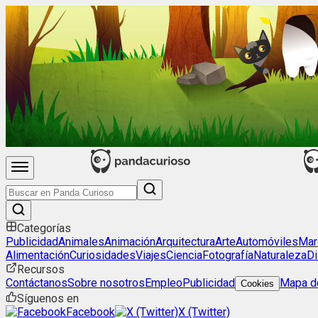
Categorías
Publicidad
Animales
Animación
Arquitectura
Arte
Automóviles
Mar
Alimentación
Curiosidades
Viajes
Ciencia
Fotografía
Naturaleza
Di
Recursos
Contáctanos
Sobre nosotros
Empleo
Publicidad
Mapa de
Cookies
Síguenos en
Facebook
X (Twitter)