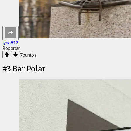
lyna812
Reportar
7
puntos
#
3
Bar Polar