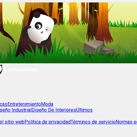
cas
Entretenimiento
Moda
seño Industrial
Diseño De Interiores
Últimos
l sitio web
Política de privacidad
Términos de servicio
Normas ed