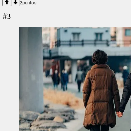
2
puntos
#
3