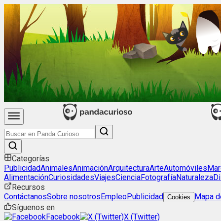
Categorías
Publicidad
Animales
Animación
Arquitectura
Arte
Automóviles
Mar
Alimentación
Curiosidades
Viajes
Ciencia
Fotografía
Naturaleza
Di
Recursos
Contáctanos
Sobre nosotros
Empleo
Publicidad
Mapa de
Cookies
Síguenos en
Facebook
X (Twitter)