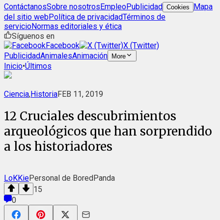
Contáctanos
Sobre nosotros
Empleo
Publicidad
Mapa
Cookies
del sitio web
Política de privacidad
Términos de
servicio
Normas editoriales y ética
Síguenos en
Facebook
X (Twitter)
Publicidad
Animales
Animación
More
Inicio
•
Últimos
Ciencia
,
Historia
FEB 11, 2019
12 Cruciales descubrimientos
arqueológicos que han sorprendido
a los historiadores
LoKKie
Personal de BoredPanda
15
0