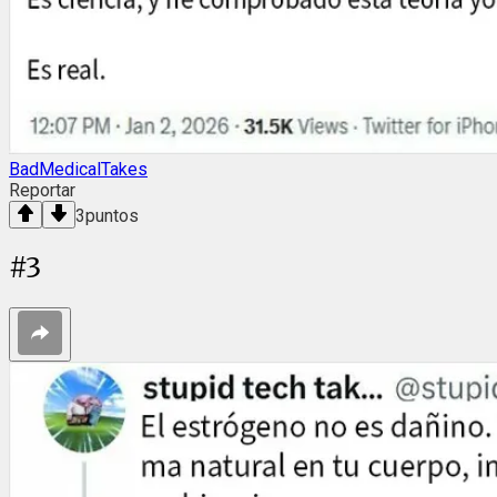
BadMedicalTakes
Reportar
3
puntos
#
3