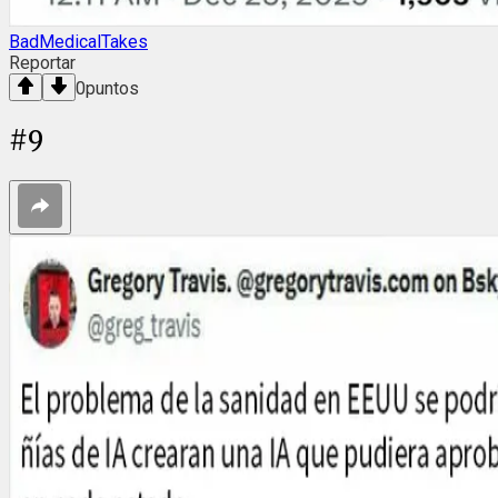
BadMedicalTakes
Reportar
0
puntos
#
9