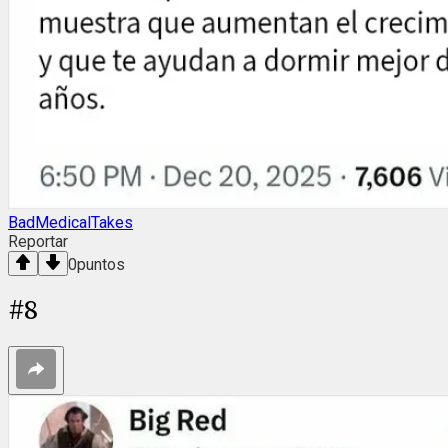
BadMedicalTakes
Reportar
0
puntos
#
8