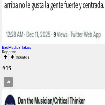
BadMedicalTakes
Reportar
0
puntos
#
15