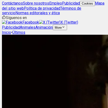
Contáctanos
Sobre nosotros
Empleo
Publicidad
Mapa
Cookies
del sitio web
Política de privacidad
Términos de
servicio
Normas editoriales y ética
Síguenos en
Facebook
X (Twitter)
Publicidad
Animales
Animación
More
Inicio
•
Últimos