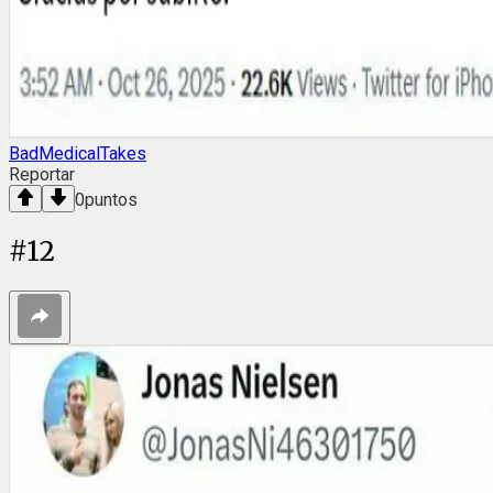
BadMedicalTakes
Reportar
0
puntos
#
12