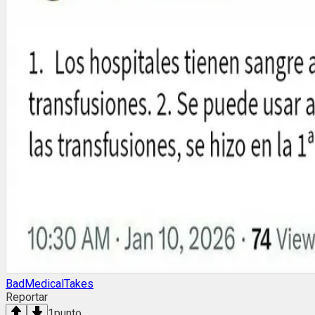
BadMedicalTakes
Reportar
1
punto