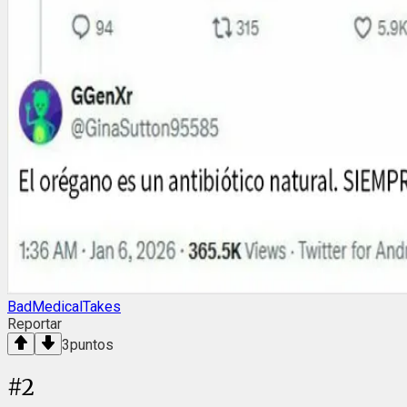
BadMedicalTakes
Reportar
3
puntos
#
2