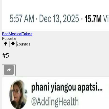
BadMedicalTakes
Reportar
2
puntos
#
5