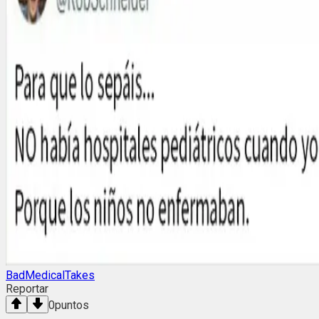
BadMedicalTakes
Reportar
0
puntos