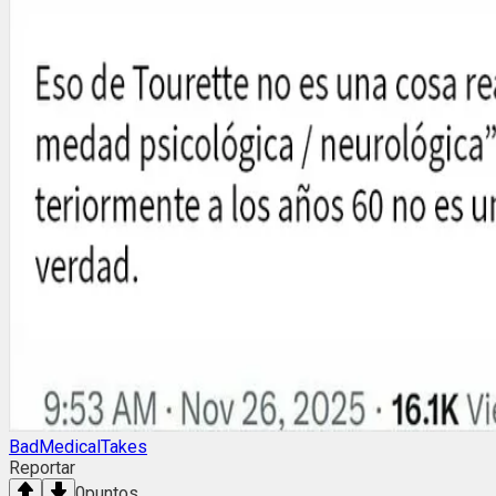
BadMedicalTakes
Reportar
0
puntos