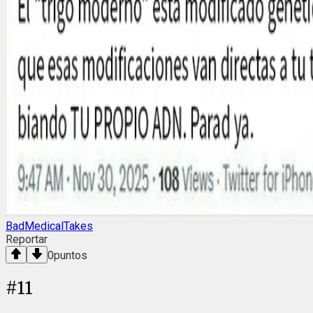
BadMedicalTakes
Reportar
0
puntos
#
11