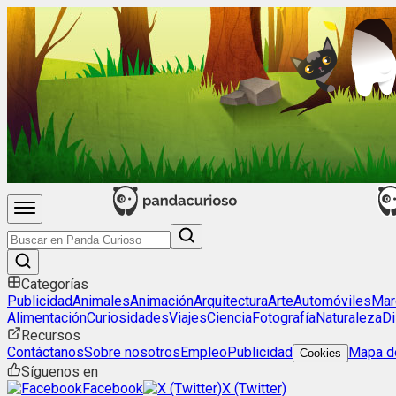
Categorías
Publicidad
Animales
Animación
Arquitectura
Arte
Automóviles
Mar
Alimentación
Curiosidades
Viajes
Ciencia
Fotografía
Naturaleza
Di
Recursos
Contáctanos
Sobre nosotros
Empleo
Publicidad
Mapa de
Cookies
Síguenos en
Facebook
X (Twitter)