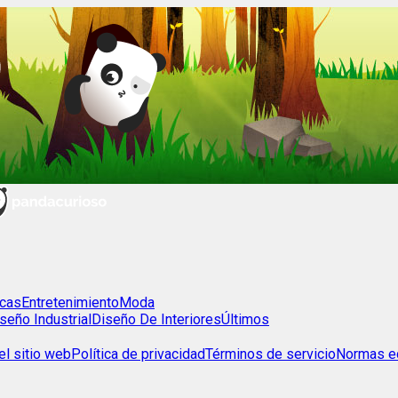
cas
Entretenimiento
Moda
seño Industrial
Diseño De Interiores
Últimos
l sitio web
Política de privacidad
Términos de servicio
Normas ed