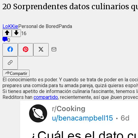
20 Sorprendentes datos culinarios q
LoKKie
Personal de BoredPanda
16
0
Compartir
El conocimiento es poder. Y cuando se trata de poder en la c
prepares una comida para tu amada pareja, quizá quieras espol
Si tienes apetito de información culinaria fascinante, tenemos 
Redditors han
compartido
, recientemente, así que ¡buen prove