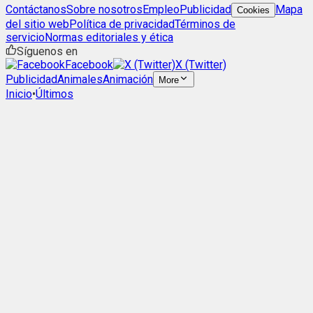
Contáctanos
Sobre nosotros
Empleo
Publicidad
Mapa
Cookies
del sitio web
Política de privacidad
Términos de
servicio
Normas editoriales y ética
Síguenos en
Facebook
X (Twitter)
Publicidad
Animales
Animación
More
Inicio
•
Últimos