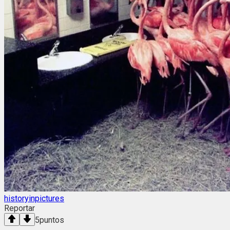
historyinpictures
Reportar
5
puntos