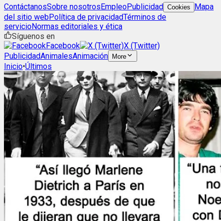
Contáctanos
Sobre nosotros
Empleo
Publicidad
Mapa
Cookies
del sitio web
Política de privacidad
Términos de
servicio
Normas editoriales y ética
Síguenos en
Facebook
X (Twitter)
Publicidad
Animales
Animación
More
Inicio
•
Últimos