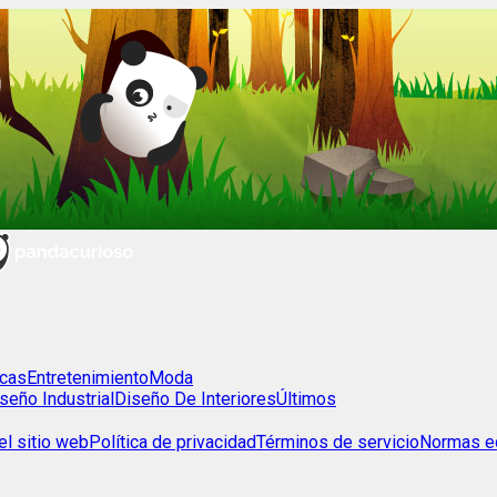
cas
Entretenimiento
Moda
seño Industrial
Diseño De Interiores
Últimos
l sitio web
Política de privacidad
Términos de servicio
Normas ed