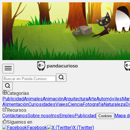
Categorías
Publicidad
Animales
Animación
Arquitectura
Arte
Automóviles
Mar
Alimentación
Curiosidades
Viajes
Ciencia
Fotografía
Naturaleza
Di
Recursos
Contáctanos
Sobre nosotros
Empleo
Publicidad
Mapa de
Cookies
Síguenos en
Facebook
X (Twitter)