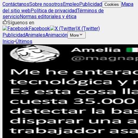
Contáctanos
Sobre nosotros
Empleo
Publicidad
Mapa
Cookies
del sitio web
Política de privacidad
Términos de
servicio
Normas editoriales y ética
Síguenos en
Facebook
X (Twitter)
Publicidad
Animales
Animación
More
Inicio
•
Últimos