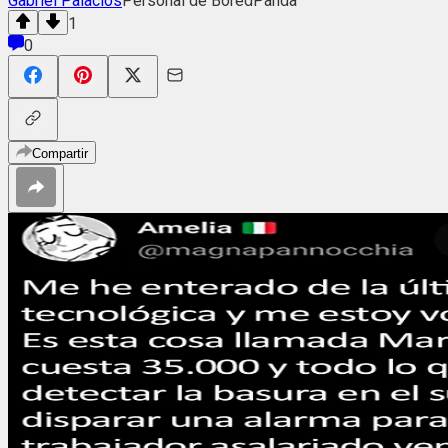
Gabriel Palacios
Personal de BoredPanda
1
0
Compartir