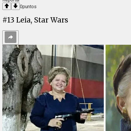
0
puntos
#
13
Leia, Star Wars