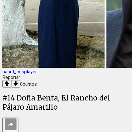
tiasol_cosplayer
Reportar
0
puntos
#
14
Doña Benta, El Rancho del
Pájaro Amarillo