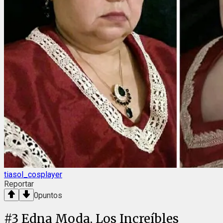
tiasol_cosplayer
Reportar
0
puntos
#
3
Edna Moda, Los Increíbles