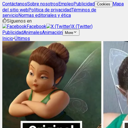
Contáctanos
Sobre nosotros
Empleo
Publicidad
Mapa
Cookies
del sitio web
Política de privacidad
Términos de
servicio
Normas editoriales y ética
Síguenos en
Facebook
X (Twitter)
Publicidad
Animales
Animación
More
Inicio
•
Últimos