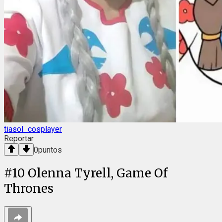
tiasol_cosplayer
Reportar
0
puntos
#
10
Olenna Tyrell, Game Of
Thrones