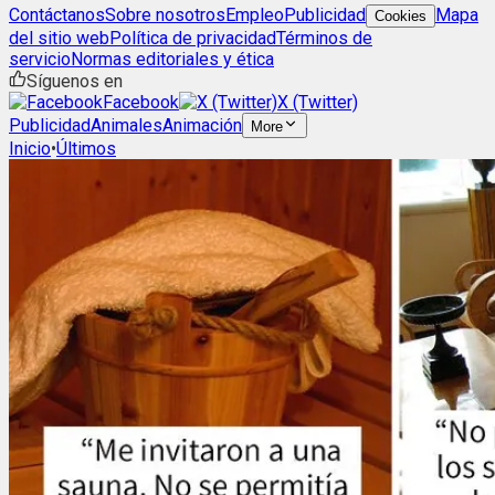
Contáctanos
Sobre nosotros
Empleo
Publicidad
Mapa
Cookies
del sitio web
Política de privacidad
Términos de
servicio
Normas editoriales y ética
Síguenos en
Facebook
X (Twitter)
Publicidad
Animales
Animación
More
Inicio
•
Últimos