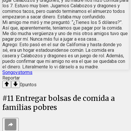
jugar Calabozos y dragones, y su madre nos hizo comida para
los 7. Estuvo muy bien. Jugamos Calabozos y dragones y
comimos tacos, pero cuando terminamos el almuerzo todos
empezaron a sacar dinero. Estaba muy confundido.
Mi amigo me miró y me preguntó: “¿Tienes los 5 dólares?”.
Así que, aparentemente, teníamos que pagar por la comida.
Me dio mucha vergüenza y uno de mis otros amigos tuvo que
pagar por mí. Nunca más fui a jugar a esa casa…
Agrego: Esto pasó en el sur de California y hasta donde yo
sé, era un hogar estadounidense común. La comida era
casera y Calabozos y dragones es un juego de rol. Además,
puedo confirmar que mi amigo no era el que se quedaba con
el dinero. Literalmente lo vi dárselo a su madre.
Songovstorms
Reportar
0
puntos
#
11
Entregar bolsas de comida a
familias pobres