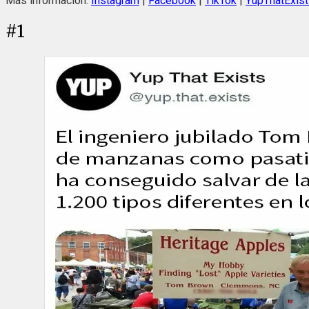
Más información:
Instagram
|
Facebook
|
TikTok
|
YupThatExis
#
1