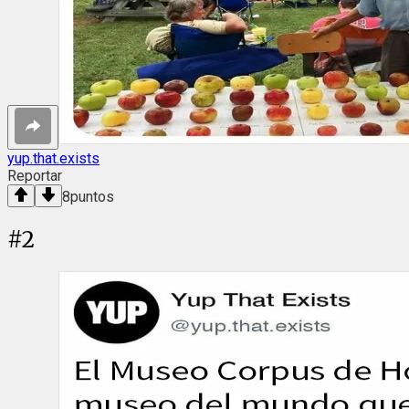
yup.that.exists
Reportar
8
puntos
#
2