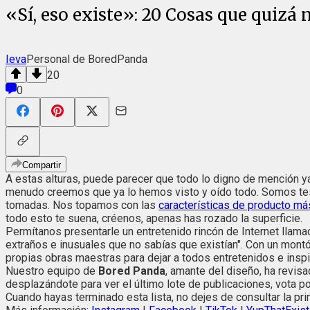
«Sí, eso existe»: 20 Cosas que quizá
Ieva
Personal de BoredPanda
20
0
Compartir
A estas alturas, puede parecer que todo lo digno de mención ya
menudo creemos que ya lo hemos visto y oído todo. Somos te
tomadas. Nos topamos con las
características de producto má
todo esto te suena, créenos, apenas has rozado la superficie.
Permítanos presentarle un entretenido rincón de Internet llam
extraños e inusuales que no sabías que existían". Con un mo
propias obras maestras para dejar a todos entretenidos e insp
Nuestro equipo de
Bored Panda
, amante del diseño, ha revis
desplazándote para ver el último lote de publicaciones, vota po
Cuando hayas terminado esta lista, no dejes de consultar la pri