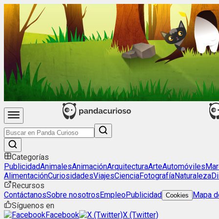
Categorías
Publicidad
Animales
Animación
Arquitectura
Arte
Automóviles
Mar
Alimentación
Curiosidades
Viajes
Ciencia
Fotografía
Naturaleza
Di
Recursos
Contáctanos
Sobre nosotros
Empleo
Publicidad
Mapa de
Cookies
Síguenos en
Facebook
X (Twitter)