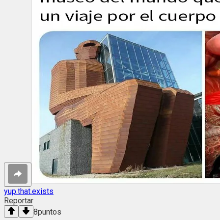
yup.that.exists
Reportar
8
puntos