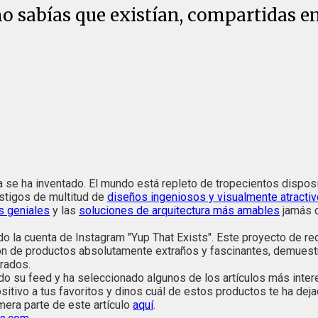
 no sabías que existían, compartidas e
 se ha inventado. El mundo está repleto de tropecientos disposit
stigos de multitud de
diseños ingeniosos y visualmente atracti
s geniales
y las
soluciones de arquitectura más amables
jamás c
ado la cuenta de Instagram "Yup That Exists". Este proyecto de 
ntón de productos absolutamente extraños y fascinantes, demue
irados.
ado su feed y ha seleccionado algunos de los artículos más inter
sitivo a tus favoritos y dinos cuál de estos productos te ha dej
mera parte de este artículo
aquí
.