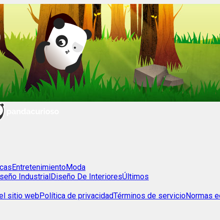
cas
Entretenimiento
Moda
seño Industrial
Diseño De Interiores
Últimos
l sitio web
Política de privacidad
Términos de servicio
Normas ed