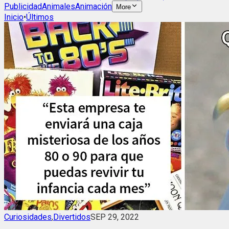
Publicidad
Animales
Animación
More
Inicio
•
Últimos
Curiosidades
,
Divertidos
SEP 29, 2022