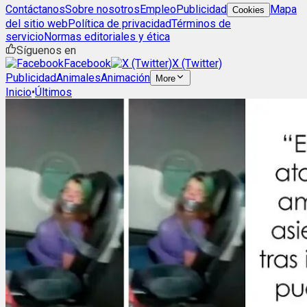
Contáctanos
Sobre nosotros
Empleo
Publicidad
Mapa
Cookies
del sitio web
Política de privacidad
Términos de
servicio
Normas editoriales y ética
Síguenos en
Facebook
X (Twitter)
Publicidad
Animales
Animación
More
Inicio
•
Últimos