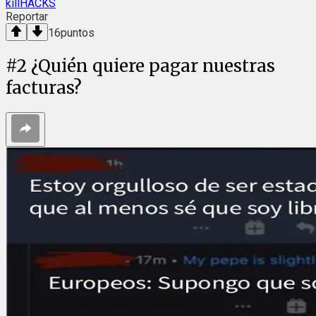
killHACKS
Reportar
16
puntos
#
2
¿Quién quiere pagar nuestras
facturas?