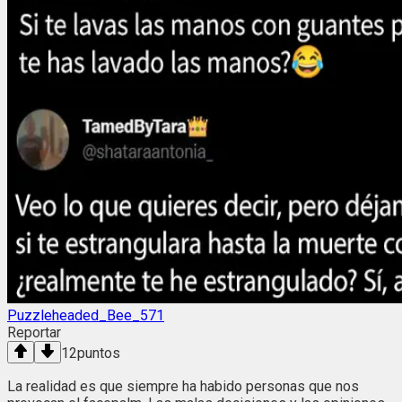
Puzzleheaded_Bee_571
Reportar
12
puntos
La realidad es que siempre ha habido personas que nos