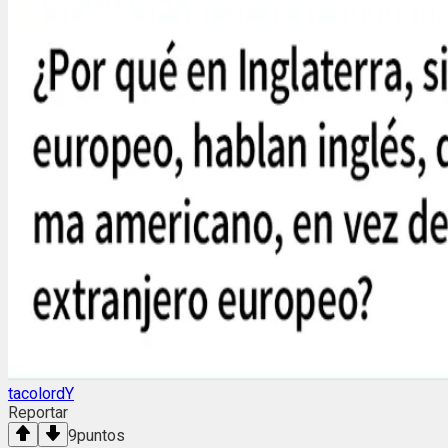
tacolordY
Reportar
9
puntos