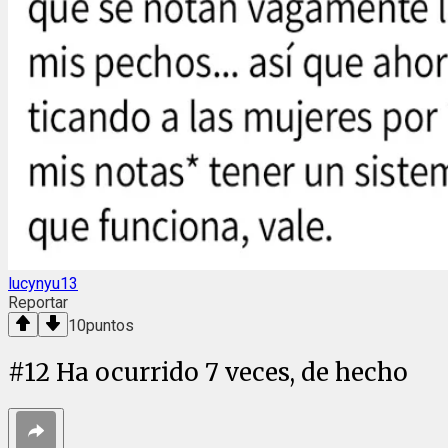
lucynyu13
Reportar
10
puntos
#
12
Ha ocurrido 7 veces, de hecho