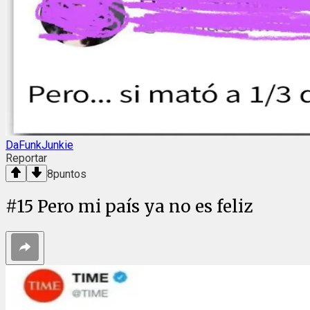
DaFunkJunkie
Reportar
8
puntos
#
15
Pero mi país ya no es feliz