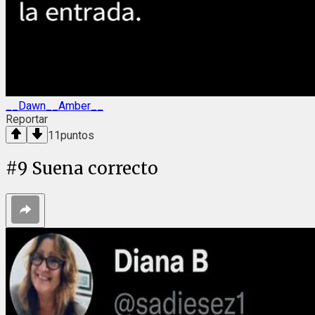
__Dawn__Amber__
Reportar
11
puntos
#
9
Suena correcto