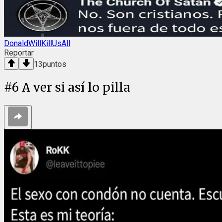
DonaldWillKillUsAll
Reportar
13
puntos
#
6
A ver si así lo pilla