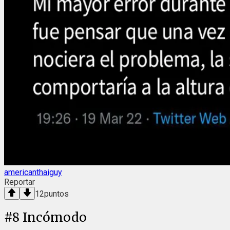
americanthaiguy
Reportar
12
puntos
#
8
Incómodo