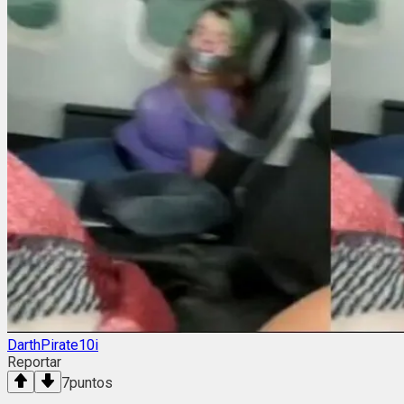
DarthPirate10i
Reportar
7
puntos