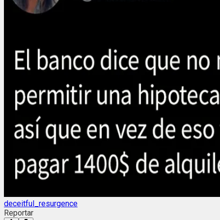
deceitful_resurgence
Reportar