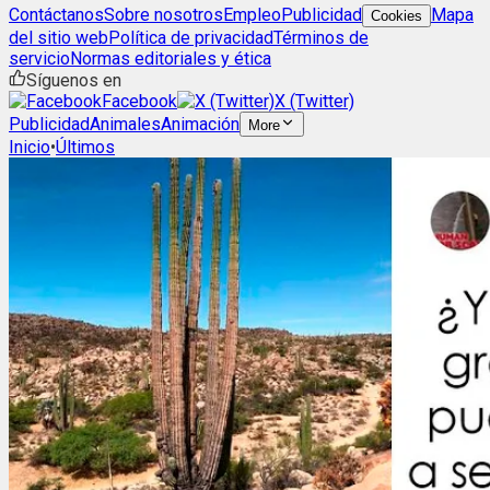
Contáctanos
Sobre nosotros
Empleo
Publicidad
Mapa
Cookies
del sitio web
Política de privacidad
Términos de
servicio
Normas editoriales y ética
Síguenos en
Facebook
X (Twitter)
Publicidad
Animales
Animación
More
Inicio
•
Últimos