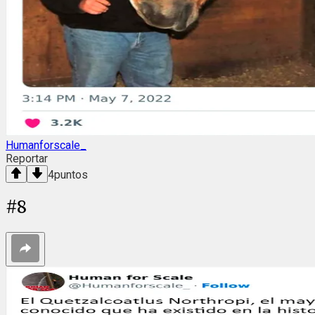
Humanforscale_
Reportar
4
puntos
#
8